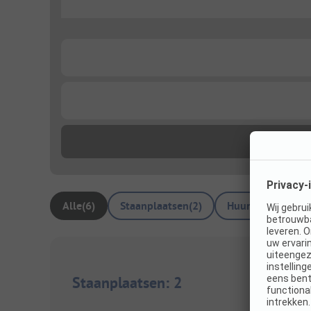
...
...
...
Alle
(
6
)
Staanplaatsen
(
2
)
Huuraccommodat
Staanplaatsen
:
2
1/
3