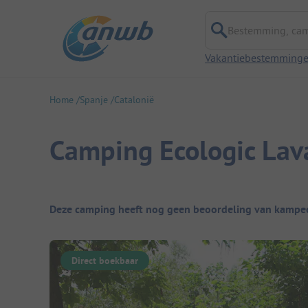
Bestemming, campi
Vakantiebestemming
Home
Spanje
Catalonië
Camping Ecologic Lav
Camping overzicht
Deze camping heeft nog geen beoordeling van kampee
Direct boekbaar