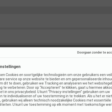
ies
(
4
)