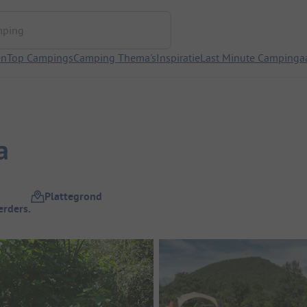
ng
en
Top Campings
Camping Thema's
Inspiratie
Last Minute Campinga
a
Plattegrond
rders.