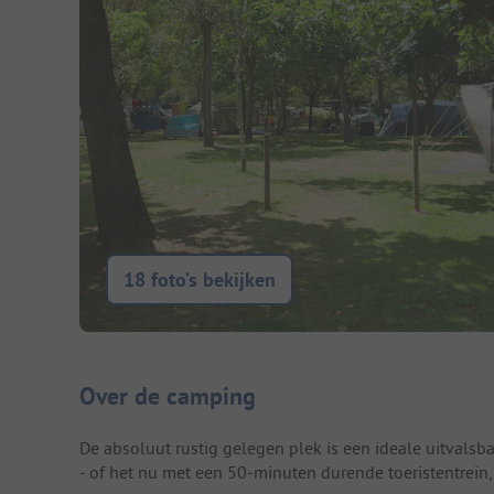
18 foto’s bekijken
Camping introductie
Over de camping
De absoluut rustig gelegen plek is een ideale uitvalsb
- of het nu met een 50-minuten durende toeristentrein, 