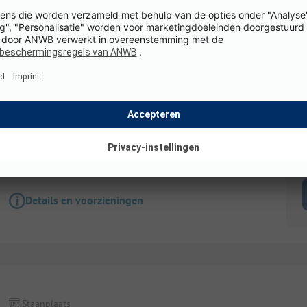
Staanplaats
Standplaats Camper
WiFi
K
Details en voorzieningen
Staanplaats