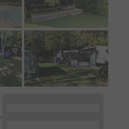
...
'
...