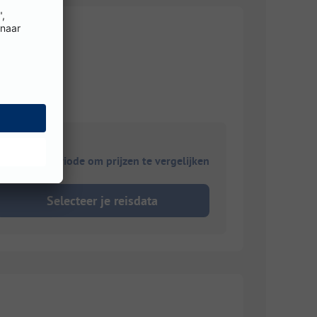
ies je reisperiode om prijzen te vergelijken
Selecteer je reisdata