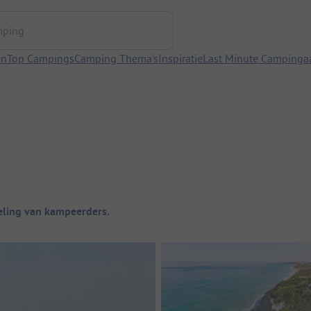
ng
en
Top Campings
Camping Thema's
Inspiratie
Last Minute Campinga
ling van kampeerders.