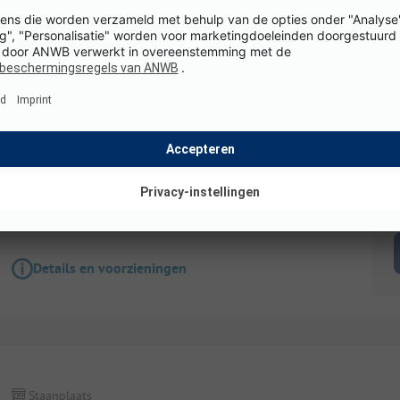
Staanplaats
Standplaats tent + busje (5 m lang)
Honden toegestaan
WiFi
K
Details en voorzieningen
Staanplaats