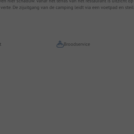
en hier schaduw. Vanaf het terras van het restaurant is uitzicht op
erte. De zijuitgang van de camping leidt via een voetpad en stei
t
Broodservice