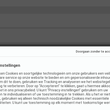
ties
(
13
)