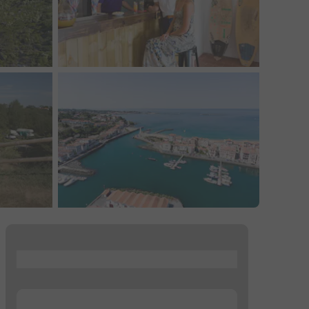
...
...