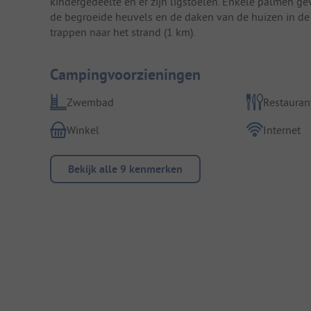
kindergedeelte en er zijn ligstoelen. Enkele palmen gev
de begroeide heuvels en de daken van de huizen in de v
trappen naar het strand (1 km).
Campingvoorzieningen
Zwembad
Restauran
Winkel
Internet
Bekijk alle 9 kenmerken