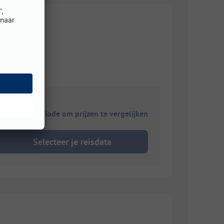
ies je reisperiode om prijzen te vergelijken
Selecteer je reisdata