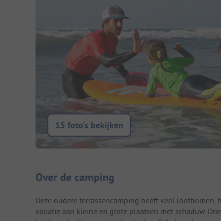
15 foto’s bekijken
Camping introductie
Over de camping
Deze oudere terrassencamping heeft veel loofbomen, 
variatie aan kleine en grote plaatsen met schaduw. Dr