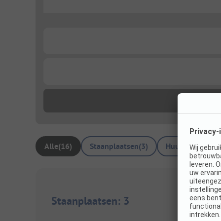
...
...
...
Alle
(
16
)
Staanplaatsen
(
3
)
Huuraccommoda
Staanplaatsen
:
3