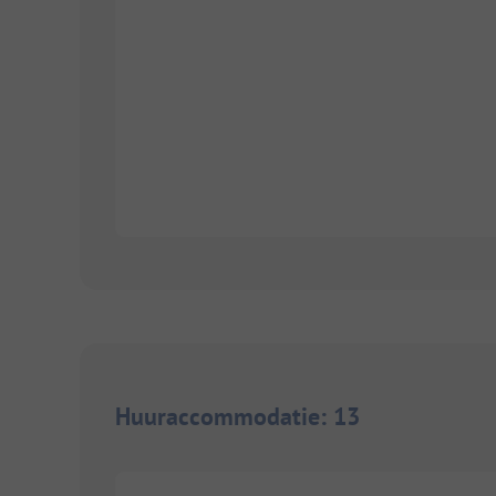
Huuraccommodatie
:
13
1/
5