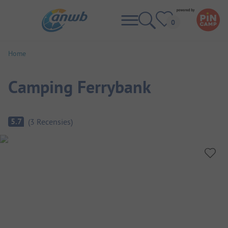
Home
Camping Ferrybank
Camping overzicht
5.7
(
3
Recensies
)