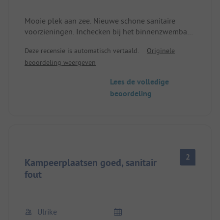
Mooie plek aan zee. Nieuwe schone sanitaire
voorzieningen. Inchecken bij het binnenzwembad.
Het beste online boeken. Ideaal voor de nacht
Deze recensie is automatisch vertaald.
Originele
vóór de overtocht met de veerboot.
beoordeling weergeven
Lees de volledige
beoordeling
2
Kampeerplaatsen goed, sanitair
fout
Ulrike