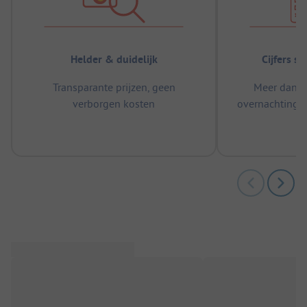
Helder & duidelijk
Cijfers s
Transparante prijzen, geen
Meer dan 5
verborgen kosten
overnachtingen
m