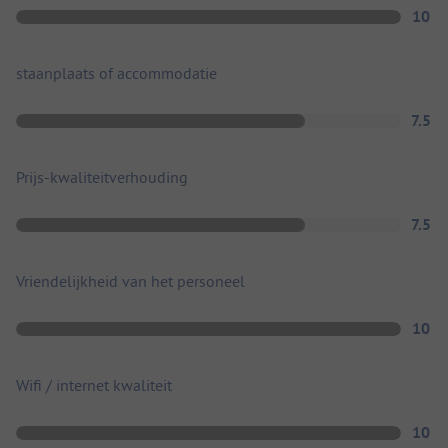
10
staanplaats of accommodatie
7.5
Prijs-kwaliteitverhouding
7.5
Vriendelijkheid van het personeel
10
Wifi / internet kwaliteit
10