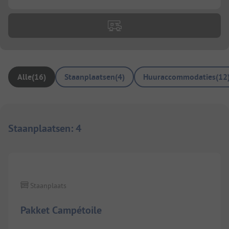
Alle
(
16
)
Staanplaatsen
(
4
)
Huuraccommodaties
(
12
Staanplaatsen
:
4
Staanplaats
Pakket Campétoile