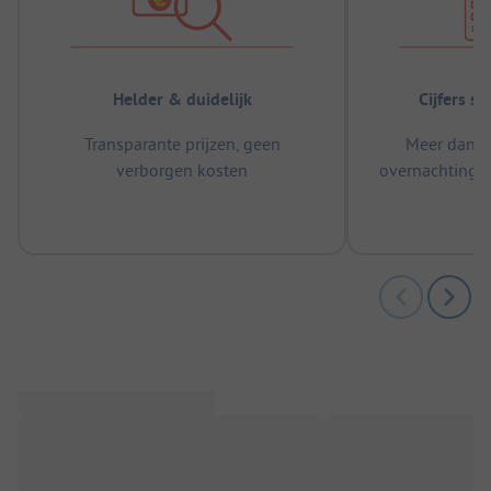
Helder & duidelijk
Cijfers s
Transparante prijzen, geen
Meer dan 5
verborgen kosten
overnachtingen
m