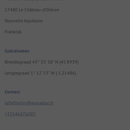
17480 Le Château-d'Oléron
Nouvelle Aquitaine
Frankrijk
Coördinaten
Breedtegraad 45° 53' 38" N (45.8939)
Lengtegraad 1° 12' 53" W (-1.21486)
Contact
lefiefmelin@wanadoo.fr
+33546476085