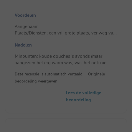
Voordelen
Aangenaam
Plaats/Diensten: een vrij grote plaats, ver weg van
het lawaai van de sanitaire voorzieningen of het
Nadelen
speelgebied.
Minpunten: koude douches 's avonds (maar
aangezien het erg warm was, was het ook niet
catastrofaal) en de kleine luxe die ontbreekt bij het
Deze recensie is automatisch vertaald.
Originele
kamperen (papier op de wc's). Plaats/Diensten: de
beoordeling weergeven
weinig beschaduwde locatie (de twee bomen
leden onder de hitte en hadden al hun bladeren
Lees de volledige
verloren), terwijl sommige gedurende ons hele
beoordeling
verblijf vrij bleven en meer schaduw boden.
Schaduw is tegenwoordig meer waard dan alle
diensten of amusement ter wereld.