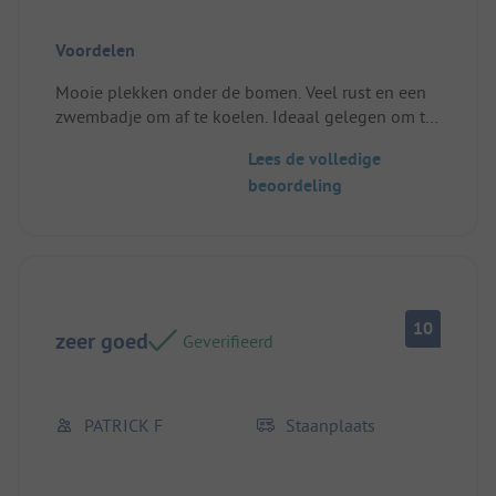
Voordelen
Mooie plekken onder de bomen. Veel rust en een
zwembadje om af te koelen. Ideaal gelegen om te
fietsen.
Lees de volledige
Standplaats/Huuraccommodatie: Prima plek
beoordeling
10
zeer goed
Geverifieerd
PATRICK F
Staanplaats