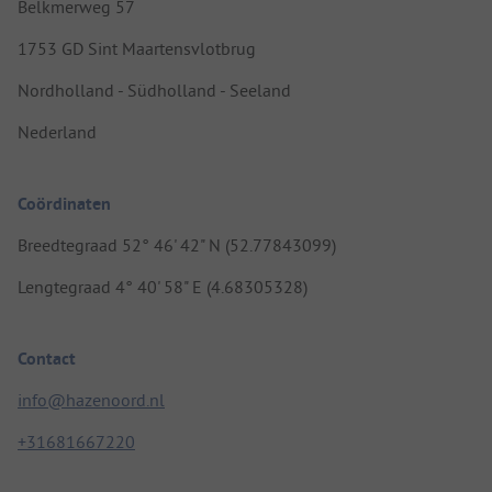
Belkmerweg 57
1753 GD Sint Maartensvlotbrug
Nordholland - Südholland - Seeland
Nederland
Coördinaten
Breedtegraad 52° 46' 42" N (52.77843099)
Lengtegraad 4° 40' 58" E (4.68305328)
Contact
info@hazenoord.nl
+31681667220