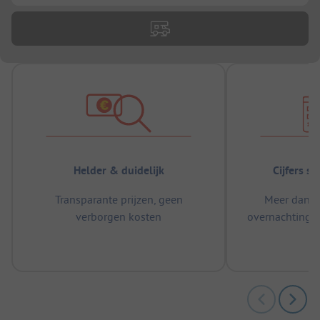
Helder & duidelijk
Cijfers s
Transparante prijzen, geen
Meer dan 5
verborgen kosten
overnachtingen
m