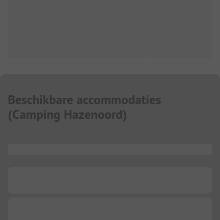
Beschikbare accommodaties
(
Camping Hazenoord
)
...
...
...