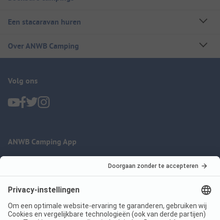
Een stacaravan huren
Over ANWB Camping
Volg ons
ANWB Camping App
nu gratis gebruiken