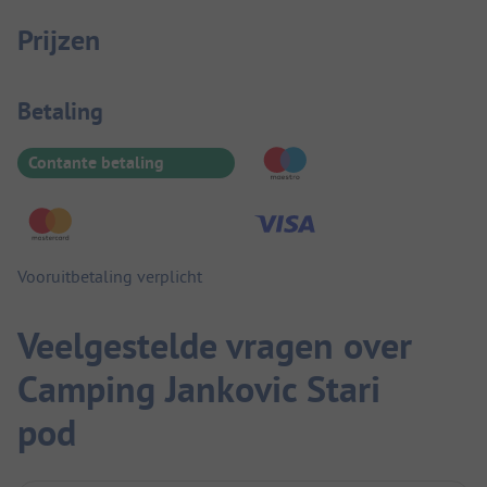
Prijzen
Betaalinformatie
Betaling
Contante betaling
Vooruitbetaling verplicht
Veelgestelde vragen over
Camping Jankovic Stari
pod