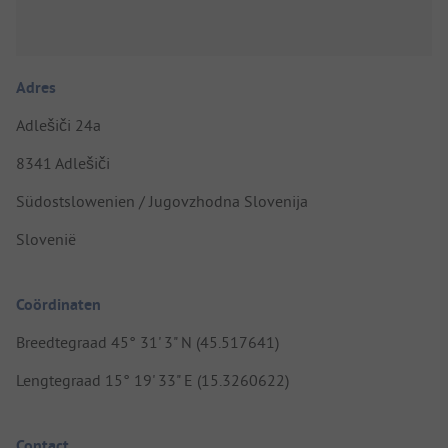
Adres
Adlešiči 24a
8341 Adlešiči
Südostslowenien / Jugovzhodna Slovenija
Slovenië
Coördinaten
Breedtegraad 45° 31' 3" N (45.517641)
Lengtegraad 15° 19' 33" E (15.3260622)
Contact