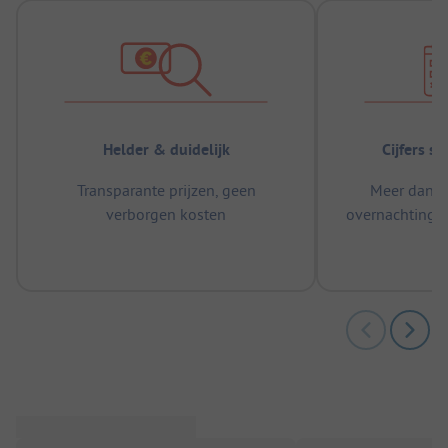
Helder & duidelijk
Cijfers s
Transparante prijzen, geen
Meer dan 5
verborgen kosten
overnachtingen
m