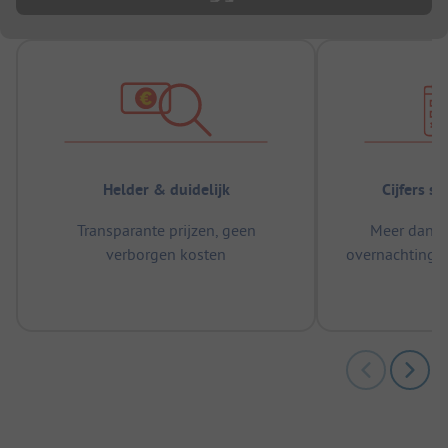
Helder & duidelijk
Cijfers s
Transparante prijzen, geen
Meer dan 5
verborgen kosten
overnachtingen
m