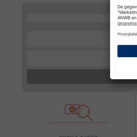
...
...
...