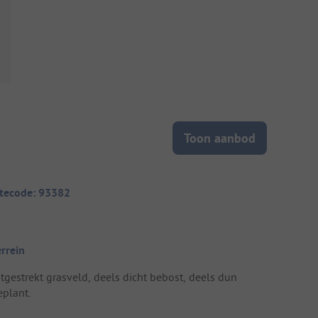
Toon aanbod
itecode: 93382
errein
itgestrekt grasveld, deels dicht bebost, deels dun
eplant.