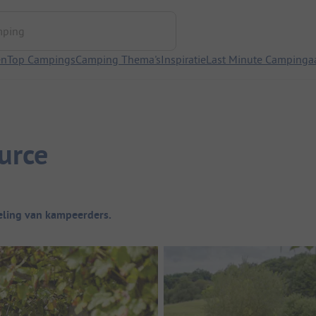
ng
en
Top Campings
Camping Thema's
Inspiratie
Last Minute Campinga
urce
ling van kampeerders.