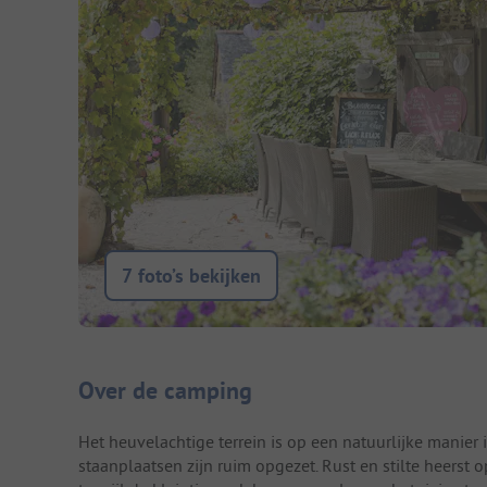
7 foto’s bekijken
Camping introductie
Over de camping
Het heuvelachtige terrein is op een natuurlijke manier i
staanplaatsen zijn ruim opgezet. Rust en stilte heers