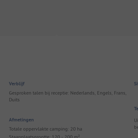
Verblijf
S
Gesproken talen bij receptie: Nederlands, Engels, Frans,
Duits
T
Afmetingen
U
b
Totale oppervlakte camping: 20 ha
Staanplaatsgrootte: 120 - 200 m²