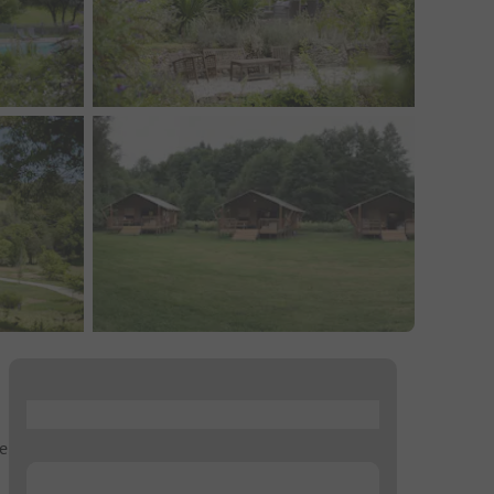
...
De
...