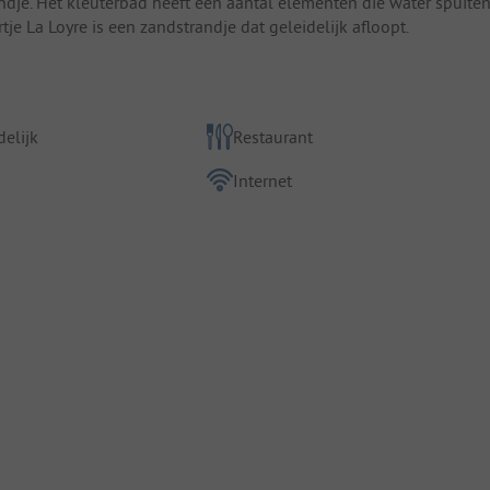
andje. Het kleuterbad heeft een aantal elementen die water spuiten
ertje La Loyre is een zandstrandje dat geleidelijk afloopt.
elijk
Restaurant
Internet