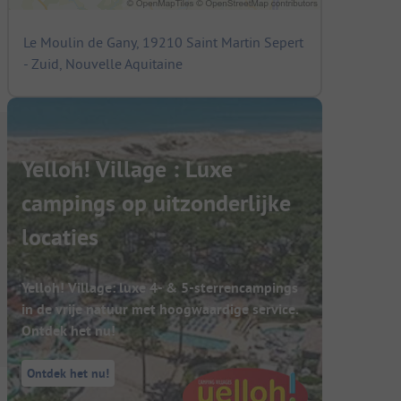
Le Moulin de Gany, 19210 Saint Martin Sepert
- Zuid, Nouvelle Aquitaine
Yelloh! Village : Luxe
campings op uitzonderlijke
locaties
Yelloh! Village: luxe 4- & 5-sterrencampings
in de vrije natuur met hoogwaardige service.
Ontdek het nu!
Ontdek het nu!