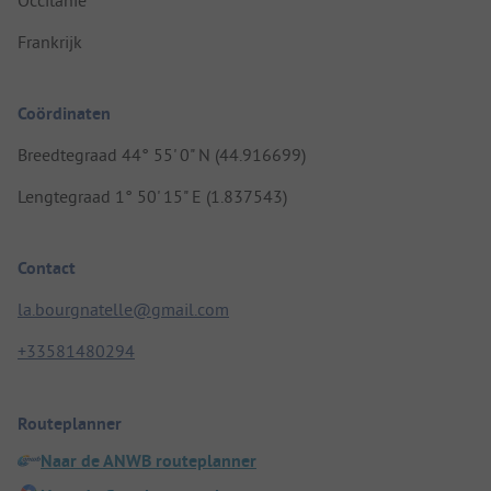
Frankrijk
Coördinaten
Breedtegraad 44° 55' 0" N (44.916699)
Lengtegraad 1° 50' 15" E (1.837543)
Contact
la.bourgnatelle@gmail.com
+33581480294
Routeplanner
Naar de ANWB routeplanner