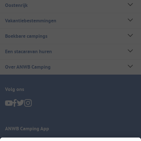
Oostenrijk
Vakantiebestemmingen
Boekbare campings
Een stacaravan huren
Over ANWB Camping
Volg ons
ANWB Camping App