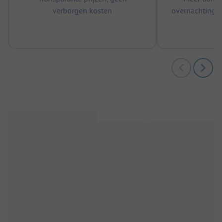
verborgen kosten
overnachtingen
m