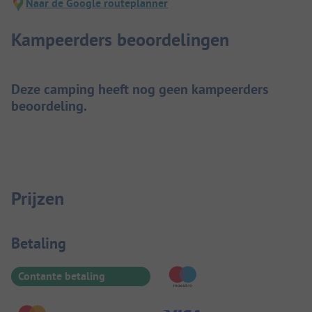
Naar de Google routeplanner
Kampeerders beoordelingen
Deze camping heeft nog geen kampeerders
beoordeling.
Prijzen
Betaalinformatie
Betaling
Contante betaling