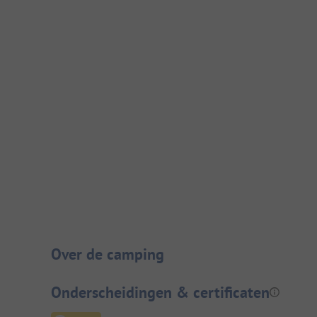
Camping introductie
Over de camping
Onderscheidingen & certificaten