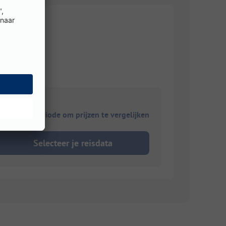
ies je reisperiode om prijzen te vergelijken
Selecteer je reisdata