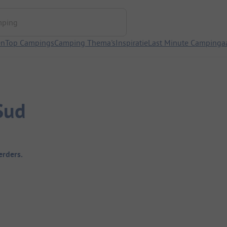
ng
en
Top Campings
Camping Thema's
Inspiratie
Last Minute Campinga
Sud
rders.