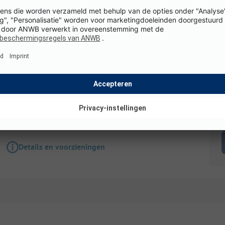
Staanplaats
Comfort standplaats pakket
Honden toegestaan
K
Details en voorzieningen