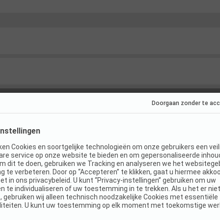
s
(
5
)