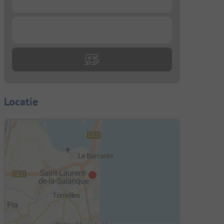
...
Locatie