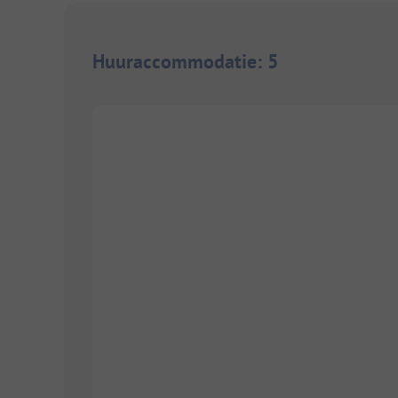
Huuraccommodatie
:
5
1/
7