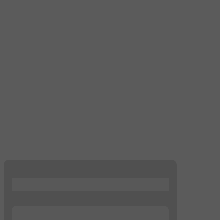
...
...