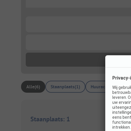
...
...
...
Alle
(
6
)
Staanplaats
(
1
)
Huuraccommodatie
Staanplaats
:
1