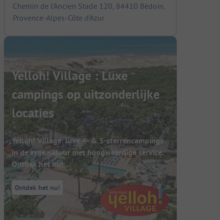
Chemin de l'Ancien Stade 120, 84410 Bédoin,
Provence-Alpes-Côte d'Azur
Yelloh! Village : Luxe
campings op uitzonderlijke
locaties
Yelloh! Village: luxe 4- & 5-sterrencampings
in de vrije natuur met hoogwaardige service.
Ontdek het nu!
Ontdek het nu!