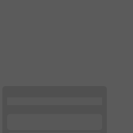
...
...