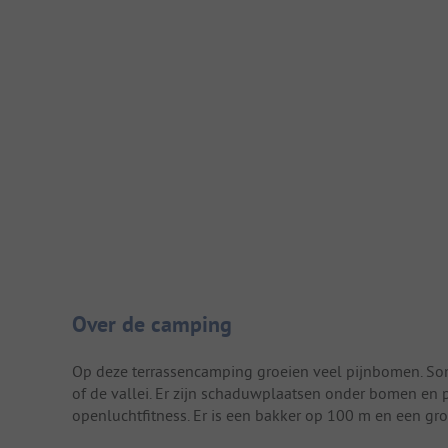
Camping introductie
Over de camping
Op deze terrassencamping groeien veel pijnbomen. So
of de vallei. Er zijn schaduwplaatsen onder bomen en p
openluchtfitness. Er is een bakker op 100 m en een gr