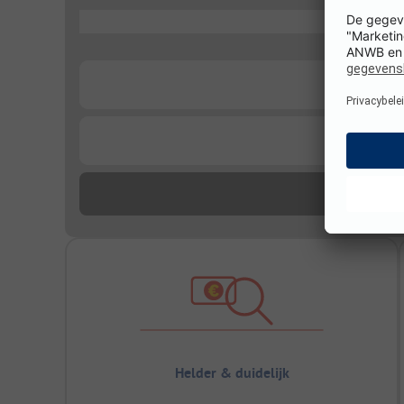
...
...
...
Helder & duidelijk