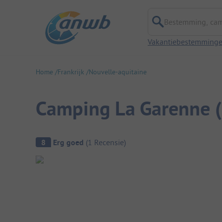
Bestemming, campi
Vakantiebestemming
Home
Frankrijk
Nouvelle-aquitaine
Camping La Garenne 
Camping overzicht
8
Erg goed
(
1
Recensie
)