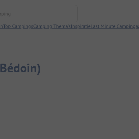
ng
en
Top Campings
Camping Thema's
Inspiratie
Last Minute Campinga
(Bédoin)