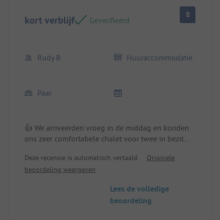
8
kort verblijf
Geverifieerd
Rudy B
Huuraccommodatie
Paar
👍 We arriveerden vroeg in de middag en konden
ons zeer comfortabele chalet voor twee in bezit
nemen. Locatie/huuraccommodatie: zeer goed
Deze recensie is automatisch vertaald.
Originele
ingericht.
beoordeling weergeven
Lees de volledige
beoordeling