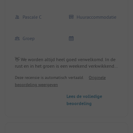
Pascale C
Huuraccommodatie
Groep
👋 We worden altijd heel goed verwelkomd. In de
rust en in het groen is een weekend verkwikkend.
De camping is zoals altijd top.
Deze recensie is automatisch vertaald.
Originele
Plaats/Huuraccommodatie: Zeer groot voor 4.
beoordeling weergeven
Lees de volledige
beoordeling