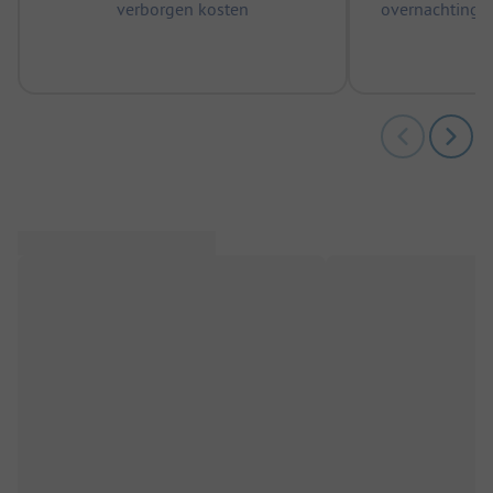
verborgen kosten
overnachtingen
m