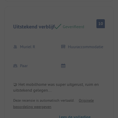
10
Uitstekend verblijf
Geverifieerd
Muriel R
Huuraccommodatie
Paar
🤝 Het mobilhome was super uitgerust, ruim en
uitstekend gelegen.
Locatie/Huuraccommodatie: Mobilhome super
Deze recensie is automatisch vertaald.
Originele
uitgerust
beoordeling weergeven
Ruim
Uitstekend gelegen
Lees de volledige