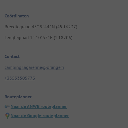
Coördinaten
Breedtegraad 45° 9' 44" N (45.16237)
Lengtegraad 1° 10' 55" E (1.18206)
Contact
camping.lagarenne@orange.fr
+33553505773
Routeplanner
Naar de ANWB routeplanner
Naar de Google routeplanner