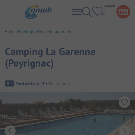
Home
Frankrijk
Nouvelle-aquitaine
Camping La Garenne
(Peyrignac)
Camping overzicht
9.4
Fantastisch
(
90
Recensies
)