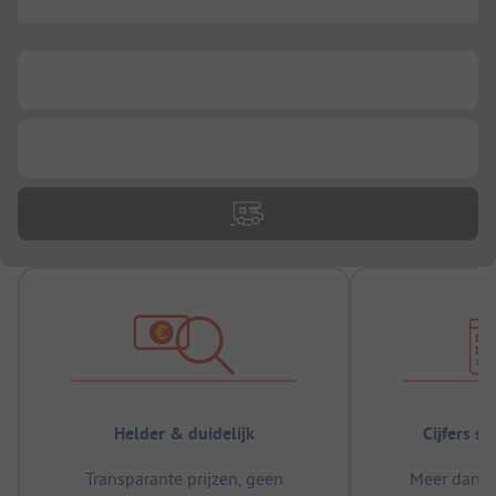
...
...
...
Helder & duidelijk
Cijfers s
Transparante prijzen, geen
Meer dan 5