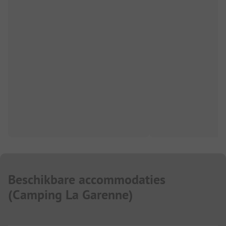
Beschikbare accommodaties
(
Camping La Garenne
)