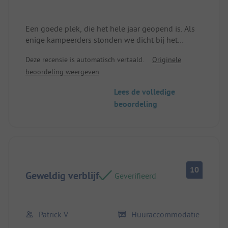
Een goede plek, die het hele jaar geopend is. Als
enige kampeerders stonden we dicht bij het
sanitairgebouw, dat zeer schoon en verwarmd was.
Deze recensie is automatisch vertaald.
Originele
beoordeling weergeven
Lees de volledige
beoordeling
10
Geweldig verblijf
Geverifieerd
Patrick V
Huuraccommodatie