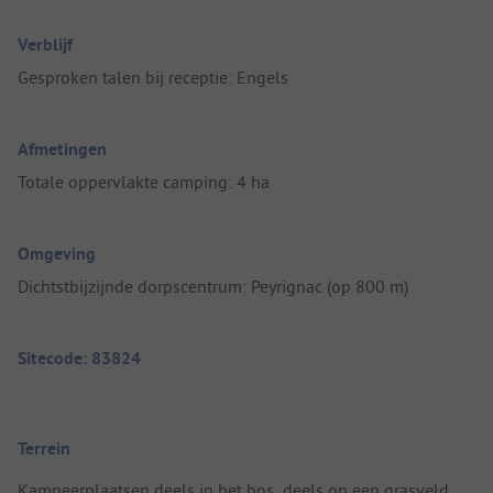
Verblijf
Gesproken talen bij receptie: Engels
Afmetingen
Totale oppervlakte camping: 4 ha
Omgeving
Dichtstbijzijnde dorpscentrum: Peyrignac (op 800 m)
Sitecode: 83824
Terrein
Kampeerplaatsen deels in het bos, deels op een grasveld.