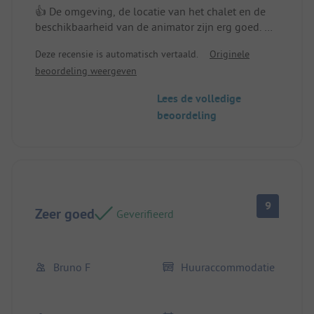
👍 De omgeving, de locatie van het chalet en de
beschikbaarheid van de animator zijn erg goed. De
ruimte is voldoende, de grootte van de bedden is
Deze recensie is automatisch vertaald.
Originele
fijn, alles is van hout, het terras is ruim, er is
beoordeling weergeven
servies, de badkamer is schoon en er is voldoende
opbergruimte.
Lees de volledige
beoordeling
9
Zeer goed
Geverifieerd
Bruno F
Huuraccommodatie