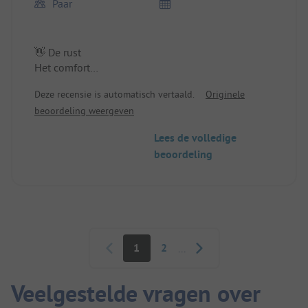
Paar
👋 De rust
Het comfort
De diensten
Deze recensie is automatisch vertaald.
Originele
Locatie/Huuraccommodatie: De locatie.
beoordeling weergeven
Lees de volledige
beoordeling
Paginering
1
2
...
Veelgestelde vragen over