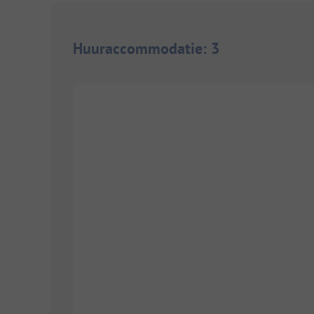
Huuraccommodatie
:
3
1/
3