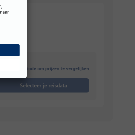
ies je reisperiode om prijzen te vergelijken
Selecteer je reisdata