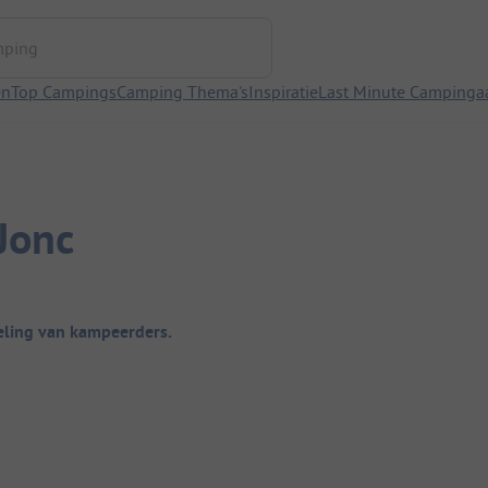
ng
en
Top Campings
Camping Thema's
Inspiratie
Last Minute Campinga
Jonc
ling van kampeerders.