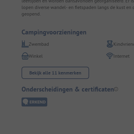
leeftijden en worden dansavonden georganiseerd. Er is
lopen diverse wandel- en fietspaden langs de kust en d
geopend.
Campingvoorzieningen
Zwembad
Kindvriend
Winkel
Internet
Bekijk alle 11 kenmerken
Onderscheidingen & certificaten