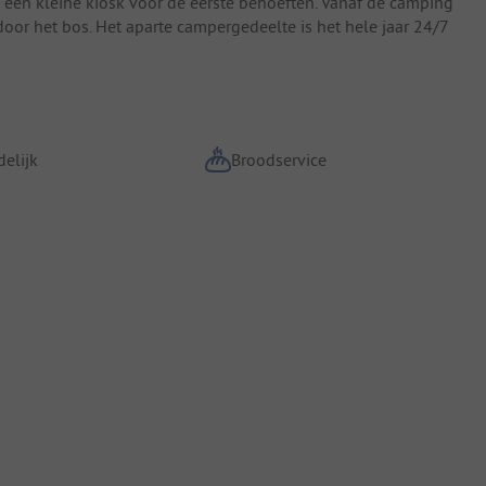
 een kleine kiosk voor de eerste behoeften. Vanaf de camping
oor het bos. Het aparte campergedeelte is het hele jaar 24/7
elijk
Broodservice