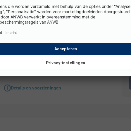
Staanplaats
Pakket A : Standplaats + Voertuig
Honden toegestaan
WiFi
K
Details en voorzieningen