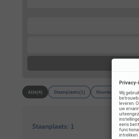
...
...
...
Alle
(
4
)
Staanplaats
(
1
)
Huuraccommodatie
Staanplaats
:
1
1/
3