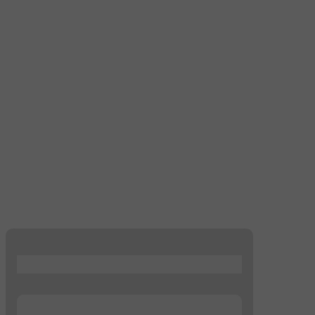
...
...