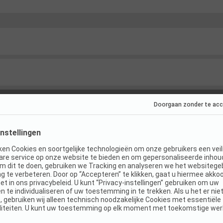
s
(
3
)