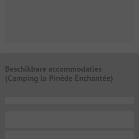
Beschikbare accommodaties
(
Camping la Pinède Enchantée
)
...
...
...