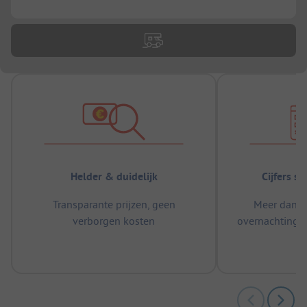
Helder & duidelijk
Cijfers s
Transparante prijzen, geen
Meer dan 5
verborgen kosten
overnachtingen
m