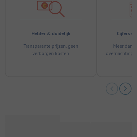
Helder & duidelijk
Cijfers s
Transparante prijzen, geen
Meer dan 5
verborgen kosten
overnachtingen
m