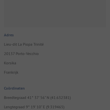
Adres
Lieu-dit La Piopa Trinité
20137 Porto-Vecchio
Korsika
Frankrijk
Coördinaten
Breedtegraad 41° 37' 56" N (41.632381)
Lengtegraad 9° 19' 10" E (9.319465)