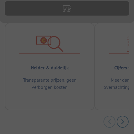
Helder & duidelijk
Cijfers s
Transparante prijzen, geen
Meer dan 5
verborgen kosten
overnachtingen
m