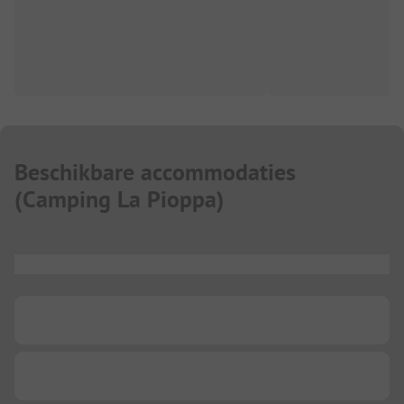
Beschikbare accommodaties
(
Camping La Pioppa
)
...
...
...