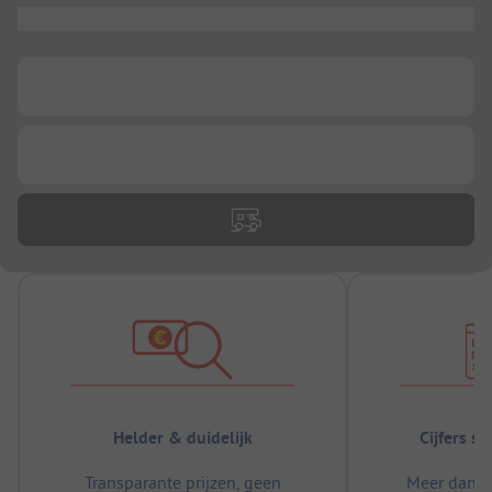
...
...
...
Helder & duidelijk
Cijfers s
Transparante prijzen, geen
Meer dan 5