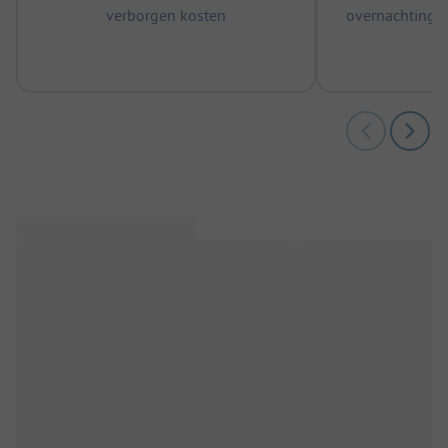
verborgen kosten
overnachtingen
m