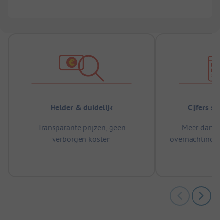
Helder & duidelijk
Cijfers s
Transparante prijzen, geen
Meer dan 5
verborgen kosten
overnachtingen
m