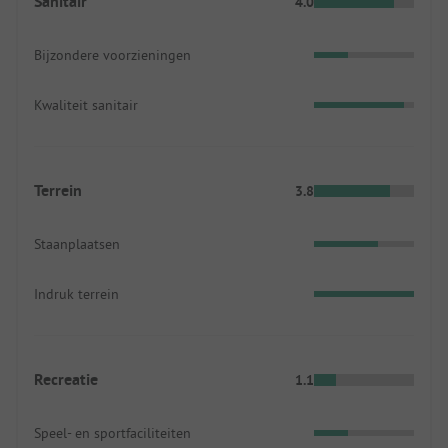
Sanitair
4.0
Bijzondere voorzieningen
Kwaliteit sanitair
Terrein
3.8
Staanplaatsen
Indruk terrein
Recreatie
1.1
Speel- en sportfaciliteiten