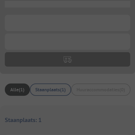
...
...
...
Alle
(
1
)
Staanplaats
(
1
)
Huuraccommodaties
(
0
)
Staanplaats
:
1
1/
6