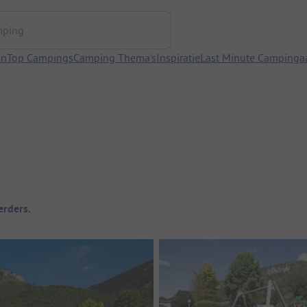
ng
en
Top Campings
Camping Thema's
Inspiratie
Last Minute Campinga
rders.