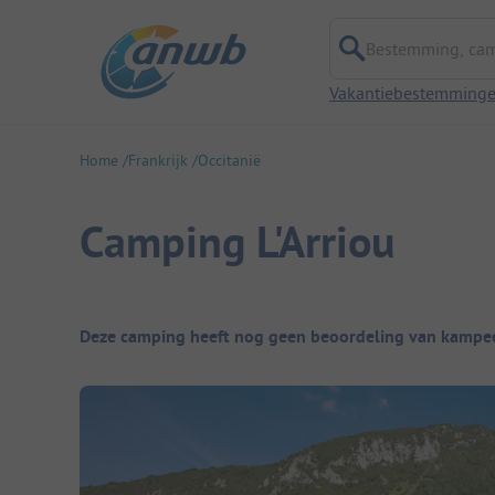
Bestemming, campi
Vakantiebestemming
Home
Frankrijk
Occitanië
Camping L'Arriou
Camping overzicht
Deze camping heeft nog geen beoordeling van kampee