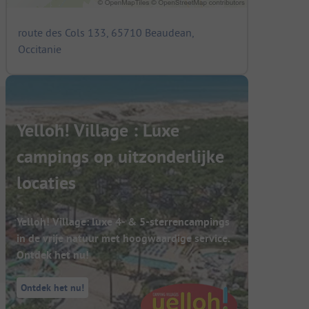
route des Cols 133, 65710 Beaudean,
Occitanie
Yelloh! Village : Luxe
campings op uitzonderlijke
locaties
Yelloh! Village: luxe 4- & 5-sterrencampings
in de vrije natuur met hoogwaardige service.
Ontdek het nu!
Ontdek het nu!