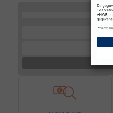
...
...
...