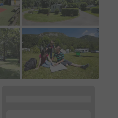
...
...