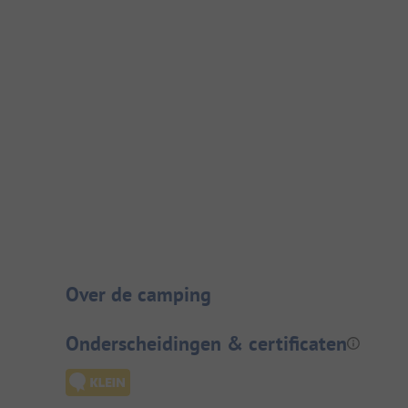
Camping introductie
Over de camping
Onderscheidingen & certificaten