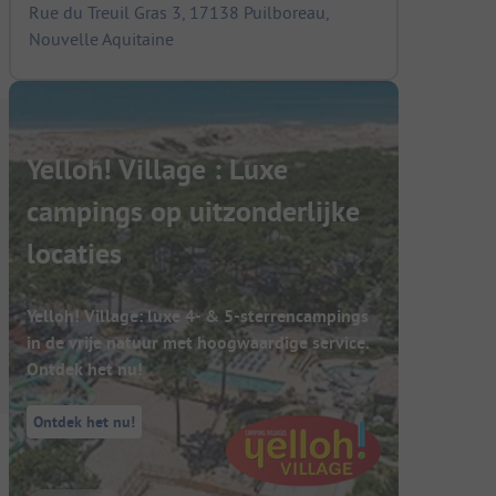
Rue du Treuil Gras 3, 17138 Puilboreau,
Nouvelle Aquitaine
Yelloh! Village : Luxe
campings op uitzonderlijke
locaties
Yelloh! Village: luxe 4- & 5-sterrencampings
in de vrije natuur met hoogwaardige service.
Ontdek het nu!
Ontdek het nu!