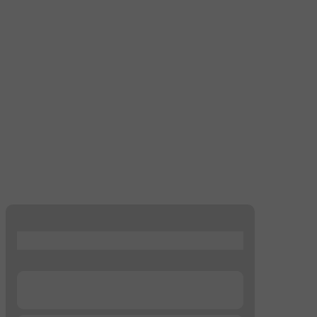
...
...