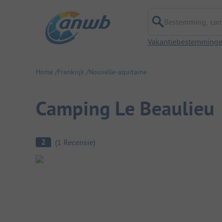
Bestemming, campi
Vakantiebestemming
Home
Frankrijk
Nouvelle-aquitaine
Camping Le Beaulieu
Camping overzicht
2
(
1
Recensie
)