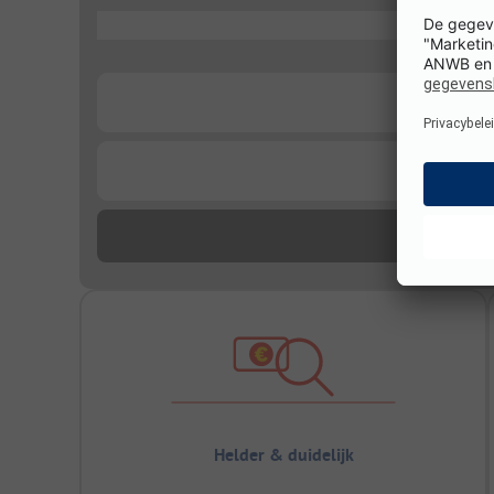
...
...
...
Helder & duidelijk