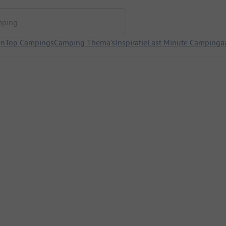
ng
en
Top Campings
Camping Thema's
Inspiratie
Last Minute Campinga