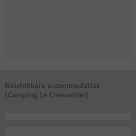
Beschikbare accommodaties
(
Camping Le Chenantier
)
...
...