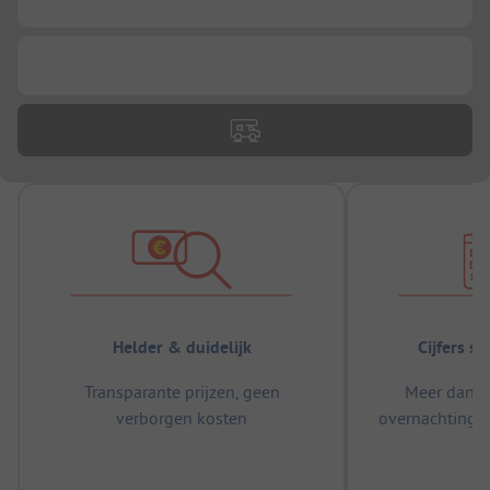
...
Helder & duidelijk
Cijfers s
Transparante prijzen, geen
Meer dan 5
verborgen kosten
overnachtingen
m