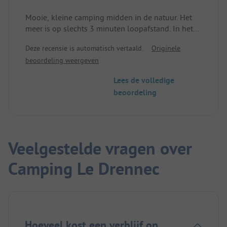
Mooie, kleine camping midden in de natuur. Het
meer is op slechts 3 minuten loopafstand. In het
hoogseizoen is het mogelijk om baguettes te
Deze recensie is automatisch vertaald.
Originele
bestellen en 's avonds wordt er een snackbar
beoordeling weergeven
aangeboden. Helaas is er geen afvoer voor
campers.
Lees de volledige
beoordeling
Veelgestelde vragen over
Camping Le Drennec
Hoeveel kost een verblijf op