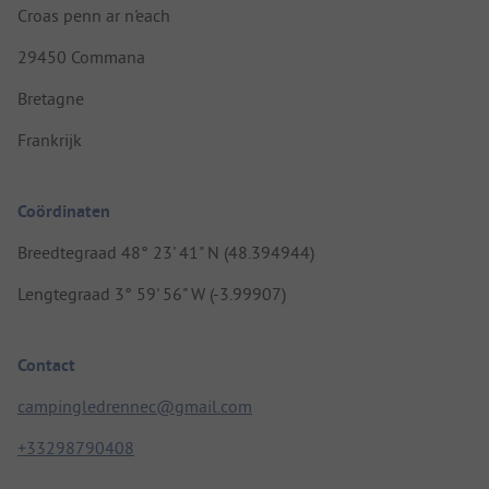
Croas penn ar n'each
29450 Commana
Bretagne
Frankrijk
Coördinaten
Breedtegraad 48° 23' 41" N (48.394944)
Lengtegraad 3° 59' 56" W (-3.99907)
Contact
campingledrennec@gmail.com
+33298790408