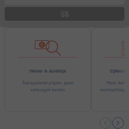
Helder & duidelijk
Cijfers s
Transparante prijzen, geen
Meer dan 5
verborgen kosten
overnachtingen
m