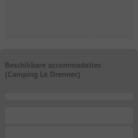
Beschikbare accommodaties
(
Camping Le Drennec
)
...
...
...