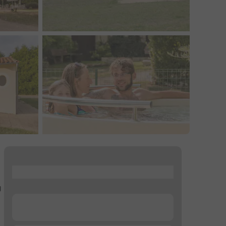
...
g
...