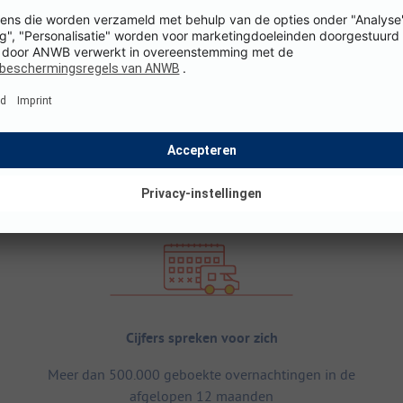
Cijfers spreken voor zich
Meer dan 500.000 geboekte overnachtingen in de
afgelopen 12 maanden