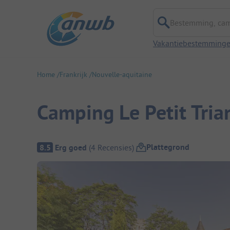
Bestemming, campi
Vakantiebestemming
Home
Frankrijk
Nouvelle-aquitaine
Camping Le Petit Tria
Camping overzicht
Plattegrond
8.5
Erg goed
(
4
Recensies
)