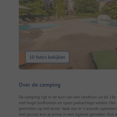
10 foto’s bekijken
Camping introductie
Over de camping
De camping ligt in de tuin van een landhuis uit de 18e 
met hoge loofbomen en open parkachtige velden. Het re
gerechten op het terras. Vaak zijn er ‘s avonds optred
met jacuzzi kun je prima in een ligstoel genieten. Ook