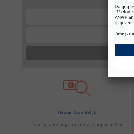
...
...
Helder & duidelijk
Transparante prijzen, geen verborgen kosten