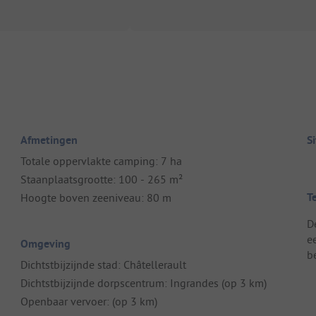
Afmetingen
S
Totale oppervlakte camping: 7 ha
Staanplaatsgrootte: 100 - 265 m²
T
Hoogte boven zeeniveau: 80 m
D
e
Omgeving
be
Dichtstbijzijnde stad: Châtellerault
Dichtstbijzijnde dorpscentrum: Ingrandes (op 3 km)
Openbaar vervoer: (op 3 km)