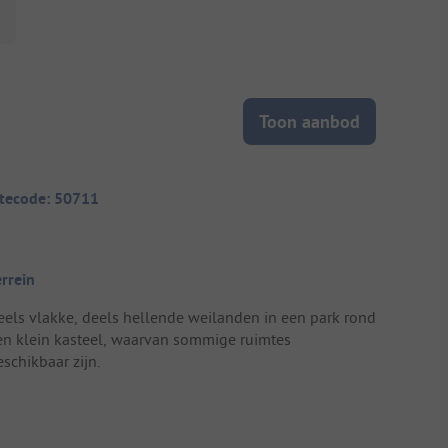
Toon aanbod
itecode: 50711
errein
eels vlakke, deels hellende weilanden in een park rond
en klein kasteel, waarvan sommige ruimtes
schikbaar zijn.