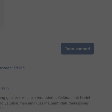
Toon aanbod
itecode: 59165
errein
ang gestrecktes, auch terrassiertes Gelände mit Nadel-
nd Laubbäumen am Fluss Malnant. Naturbelassenes
er.