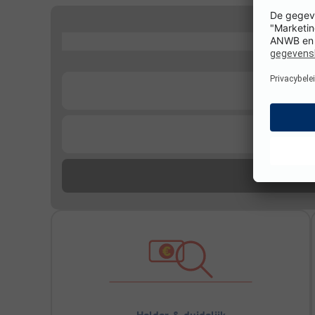
...
...
...