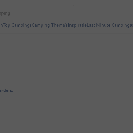
ng
en
Top Campings
Camping Thema's
Inspiratie
Last Minute Campinga
rders.