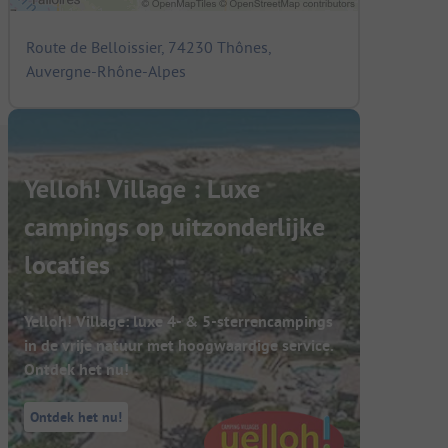
Route de Belloissier, 74230 Thônes,
Auvergne-Rhône-Alpes
Yelloh! Village : Luxe
campings op uitzonderlijke
locaties
Yelloh! Village: luxe 4- & 5-sterrencampings
in de vrije natuur met hoogwaardige service.
Ontdek het nu!
Ontdek het nu!