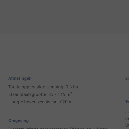
Afmetingen
S
Totale oppervlakte camping: 0,6 ha
Staanplaatsgrootte: 85 - 135 m²
T
Hoogte boven zeeniveau: 620 m
L
u
Omgeving
Uf
Dichtstbijzijnde dorpscentrum: Thônes (op 1.3 km)