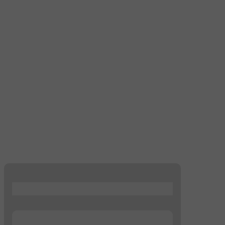
...
...