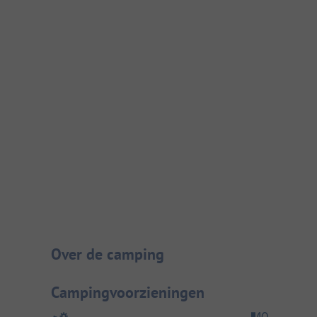
Camping introductie
Over de camping
Campingvoorzieningen