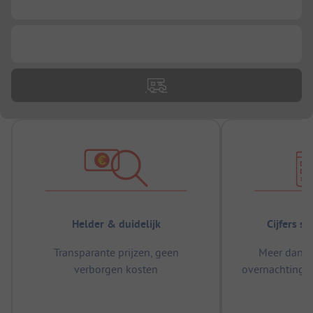
...
...
Helder & duidelijk
Cijfers s
Transparante prijzen, geen
Meer dan 5
verborgen kosten
overnachtingen
m