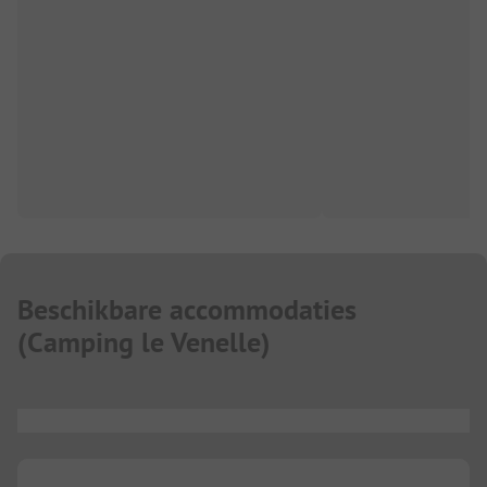
Beschikbare accommodaties
(
Camping le Venelle
)
...