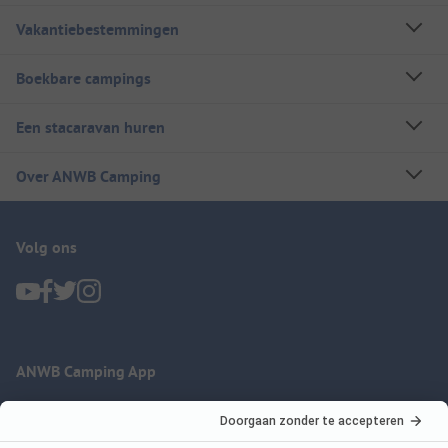
Vakantiebestemmingen
Boekbare campings
Een stacaravan huren
Over ANWB Camping
Volg ons
ANWB Camping App
nu gratis gebruiken