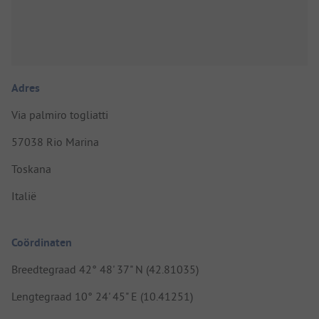
Adres
Via palmiro togliatti
57038 Rio Marina
Toskana
Italië
Coördinaten
Breedtegraad 42° 48' 37" N (42.81035)
Lengtegraad 10° 24' 45" E (10.41251)