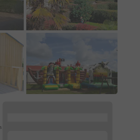
...
s
...