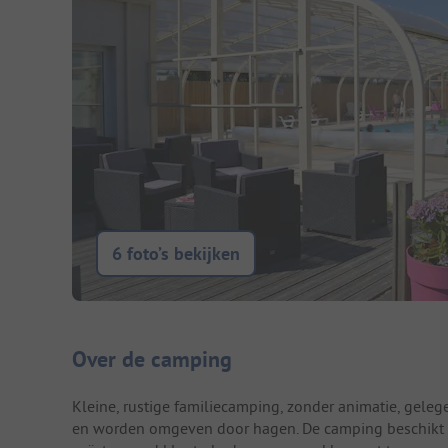
6 foto’s bekijken
Camping introductie
Over de camping
Kleine, rustige familiecamping, zonder animatie, gele
en worden omgeven door hagen. De camping beschikt o