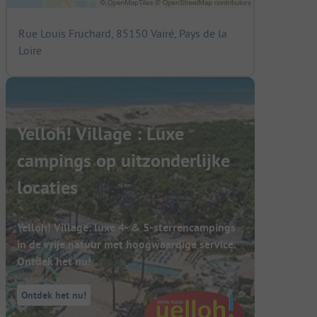
Rue Louis Fruchard, 85150 Vairé, Pays de la
Loire
Yelloh! Village : Luxe
campings op uitzonderlijke
locaties
Yelloh! Village: luxe 4- & 5-sterrencampings
in de vrije natuur met hoogwaardige service.
Ontdek het nu!
Ontdek het nu!