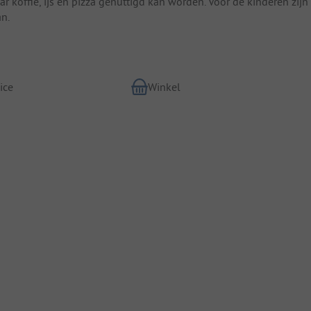
 koffie, ijs en pizza genuttigd kan worden. Voor de kinderen zijn
an.
ice
Winkel