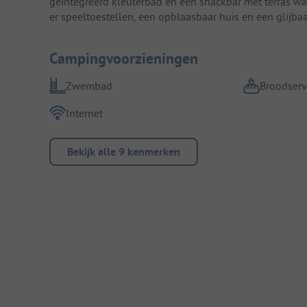
geïntegreerd kleuterbad en een snackbar met terras waar
er speeltoestellen, een opblaasbaar huis en een glijba
Campingvoorzieningen
Zwembad
Broodserv
Internet
Bekijk alle 9 kenmerken