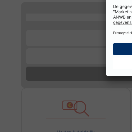
...
...
...