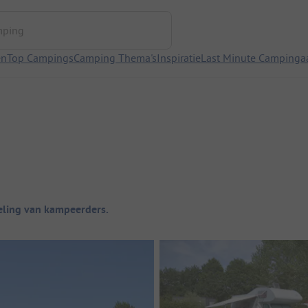
ng
en
Top Campings
Camping Thema's
Inspiratie
Last Minute Campinga
ling van kampeerders.