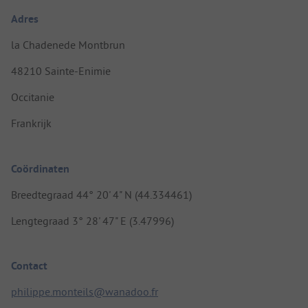
Adres
la Chadenede Montbrun
48210 Sainte-Enimie
Occitanie
Frankrijk
Coördinaten
Breedtegraad 44° 20' 4" N (44.334461)
Lengtegraad 3° 28' 47" E (3.47996)
Contact
philippe.monteils@wanadoo.fr