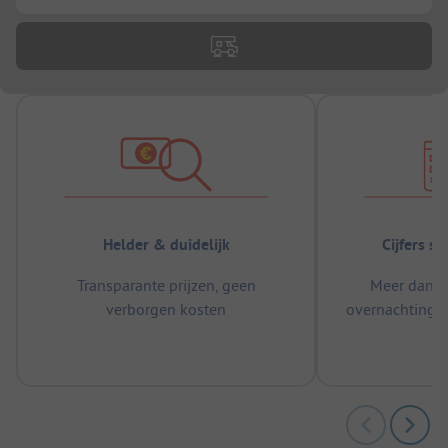
Helder & duidelijk
Cijfers s
Transparante prijzen, geen
Meer dan 5
verborgen kosten
overnachtingen
m