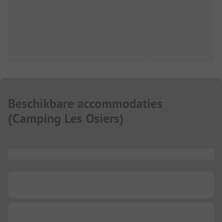
Beschikbare accommodaties
(
Camping Les Osiers
)
...
...
...