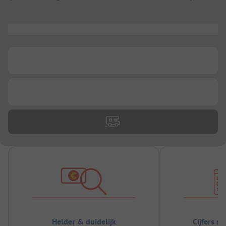
...
...
...
Helder & duidelijk
Cijfers s