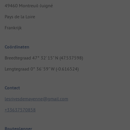
49460 Montreuil-Juigné
Pays de la Loire
Frankrijk
Coördinaten
Breedtegraad 47° 32' 15" N (47.537598)
Lengtegraad 0° 36' 59" W (-0.616524)
Contact
lesrivesdemayenne@gmail.com
+33637570858
Routeplanner