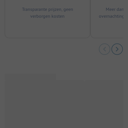
Transparante prijzen, geen
Meer dan 5
verborgen kosten
overnachtingen
m