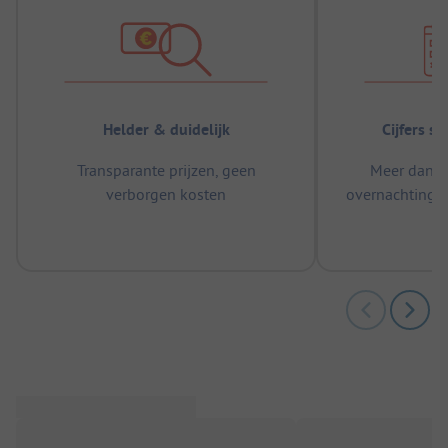
Helder & duidelijk
Cijfers s
Transparante prijzen, geen
Meer dan 5
verborgen kosten
overnachtingen
m