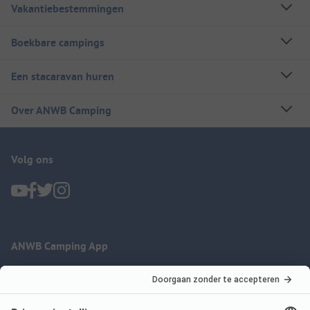
Vakantiebestemmingen
Boekbare campings
Een stacaravan huren
Over ANWB Camping
Volg ons
ANWB Camping App
nu gratis gebruiken