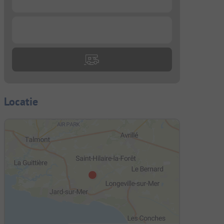
...
Locatie