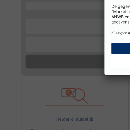
...
...
...
Helder & duidelijk