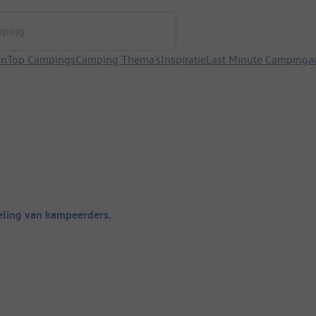
ng
en
Top Campings
Camping Thema's
Inspiratie
Last Minute Campinga
ling van kampeerders.