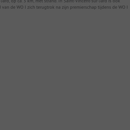
ard, op ca. 3 km, met strand. In Saint-Vincent-sur-Jard is ook
van de WO I zich terugtrok na zijn premierschap tijdens de WO I