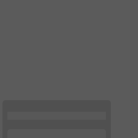
...
...