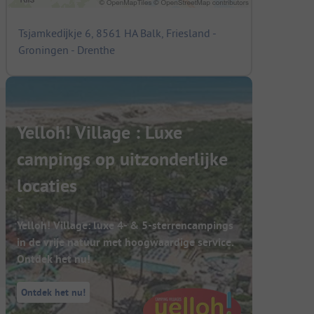
Tsjamkedĳkje 6, 8561 HA Balk, Friesland -
Groningen - Drenthe
Yelloh! Village : Luxe
campings op uitzonderlijke
locaties
Yelloh! Village: luxe 4- & 5-sterrencampings
in de vrije natuur met hoogwaardige service.
Ontdek het nu!
Ontdek het nu!