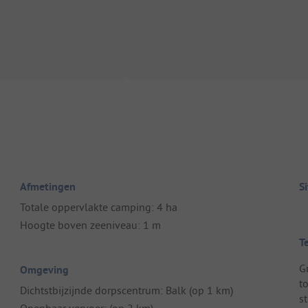
Afmetingen
S
Totale oppervlakte camping: 4 ha
Hoogte boven zeeniveau: 1 m
T
G
Omgeving
t
Dichtstbijzijnde dorpscentrum: Balk (op 1 km)
s
Openbaar vervoer: (op 2 km)