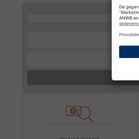
...
...
...