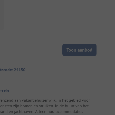
Toon aanbod
itecode: 24150
errein
renzend aan vakantiehuizenwijk. In het gebied voor
oeristen zijn bomen en struiken. In de buurt van het
trand en jachthaven. Alleen huuraccommodaties