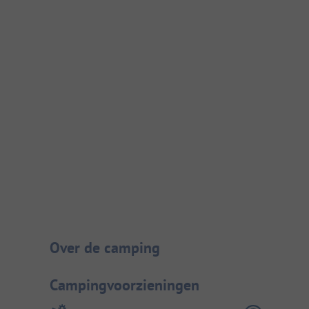
Camping introductie
Over de camping
Campingvoorzieningen