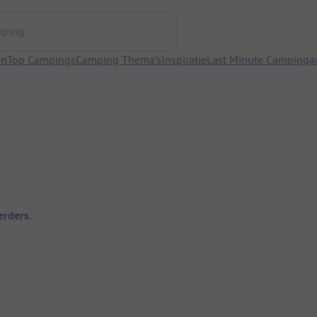
ng
en
Top Campings
Camping Thema's
Inspiratie
Last Minute Campinga
rders.