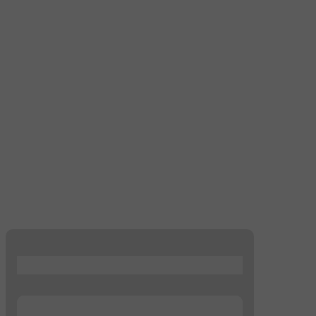
...
...