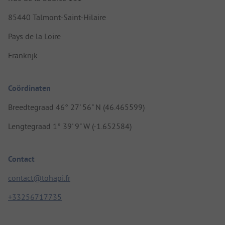
85440 Talmont-Saint-Hilaire
Pays de la Loire
Frankrijk
Coördinaten
Breedtegraad 46° 27' 56" N (46.465599)
Lengtegraad 1° 39' 9" W (-1.652584)
Contact
contact@tohapi.fr
+33256717735