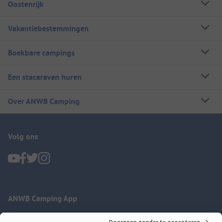
Oostenrijk
Vakantiebestemmingen
Boekbare campings
Een stacaravan huren
Over ANWB Camping
Volg ons
ANWB Camping App
nu gratis gebruiken