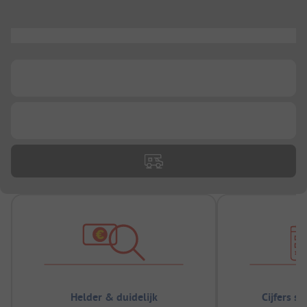
...
...
...
Helder & duidelijk
Cijfers s