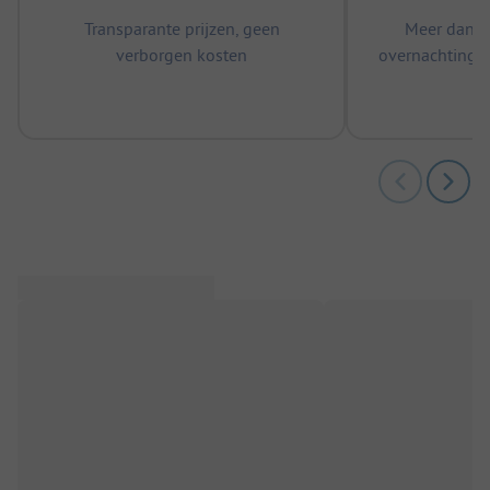
Transparante prijzen, geen
Meer dan 5
verborgen kosten
overnachtingen
m