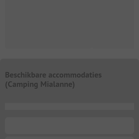
Beschikbare accommodaties
(
Camping Mialanne
)
...
...