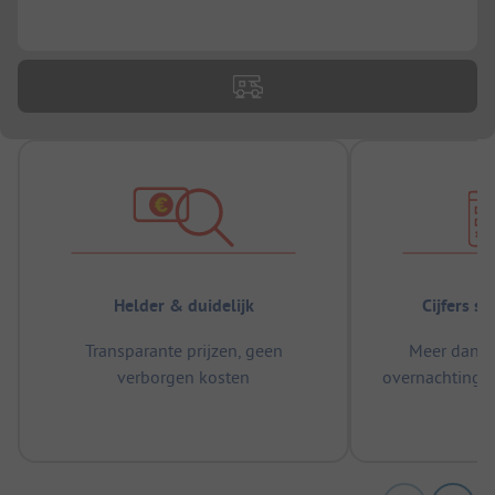
...
Helder & duidelijk
Cijfers s
Transparante prijzen, geen
Meer dan 5
verborgen kosten
overnachtingen
m