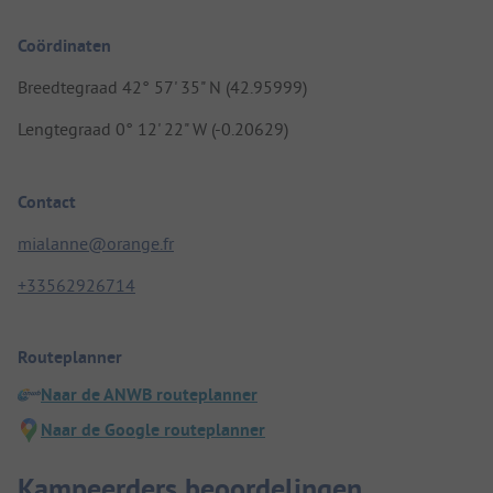
Coördinaten
Breedtegraad 42° 57' 35" N (42.95999)
Lengtegraad 0° 12' 22" W (-0.20629)
Contact
mialanne@orange.fr
+33562926714
Routeplanner
Naar de ANWB routeplanner
Naar de Google routeplanner
Kampeerders beoordelingen