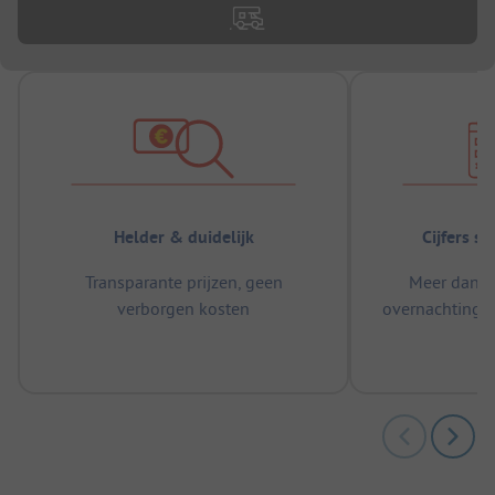
Helder & duidelijk
Cijfers s
Transparante prijzen, geen
Meer dan 5
verborgen kosten
overnachtingen
m