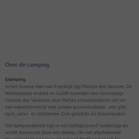
Camping introductie
Over de camping
Glamping
In het Groene Hart van Frankrijk ligt Moulin des Jarasses. De
Nederlandse Andries en Judith toverden een voormalige
Colonie des Vacances voor Parijse schoolkinderen om tot
een vakantieverblijf met unieke accommodaties: een gîte,
tipi’s, safari- en belltenten. Ook geschikt als trouwlocatie!
Het kampeerterrein ligt in een lichtglooiend landschap en
wordt doorkruist door een beekje. De niet afgebakende
staanplaatsen liggen in en om een fruitboomgaard. De