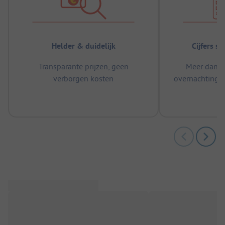
Helder & duidelijk
Cijfers s
Transparante prijzen, geen
Meer dan 5
verborgen kosten
overnachtingen
m