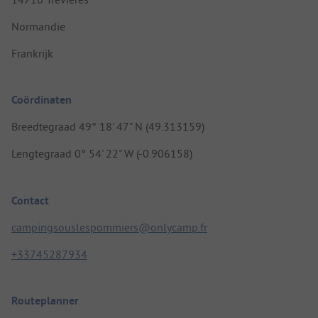
Normandie
Frankrijk
Coördinaten
Breedtegraad 49° 18' 47" N (49.313159)
Lengtegraad 0° 54' 22" W (-0.906158)
Contact
campingsouslespommiers@onlycamp.fr
+33745287934
Routeplanner