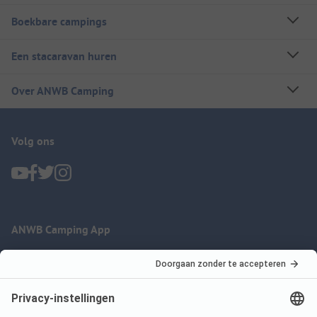
Boekbare campings
Een stacaravan huren
Over ANWB Camping
Volg ons
ANWB Camping App
nu gratis gebruiken