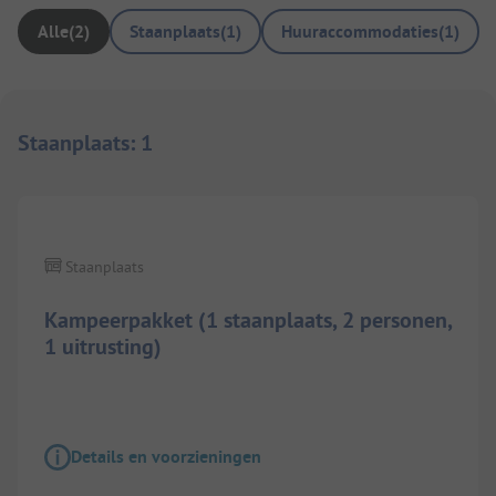
Alle
(
2
)
Staanplaats
(
1
)
Huuraccommodaties
(
1
)
Staanplaats
:
1
1/
3
Staanplaats
Kampeerpakket (1 staanplaats, 2 personen,
1 uitrusting)
Details en voorzieningen