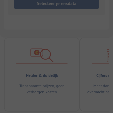
Selecteer je reisdata
Helder & duidelijk
Cijfers s
Transparante prijzen, geen
Meer dan 5
verborgen kosten
overnachtingen
m