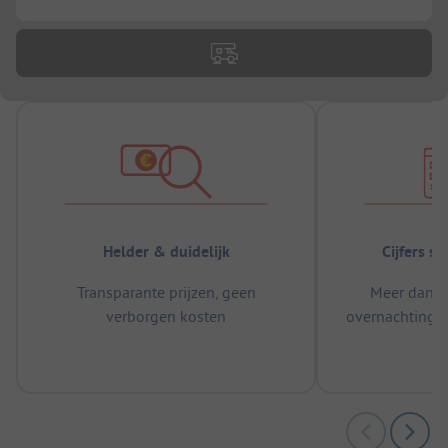
Helder & duidelijk
Cijfers s
Transparante prijzen, geen
Meer dan 5
verborgen kosten
overnachtingen
m