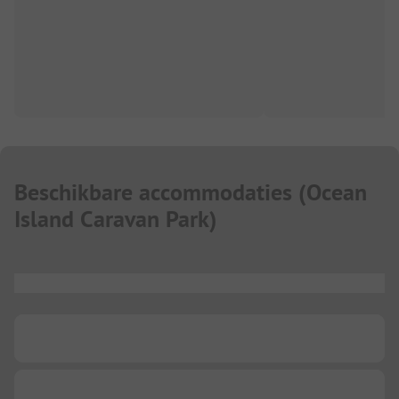
Beschikbare accommodaties
(
Ocean
Island Caravan Park
)
...
...
...