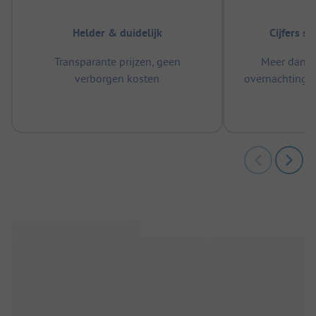
Helder & duidelijk
Cijfers s
Transparante prijzen, geen
Meer dan 5
verborgen kosten
overnachtingen
m