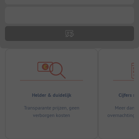
...
Helder & duidelijk
Cijfers s
Transparante prijzen, geen
Meer dan 5
verborgen kosten
overnachtingen
m