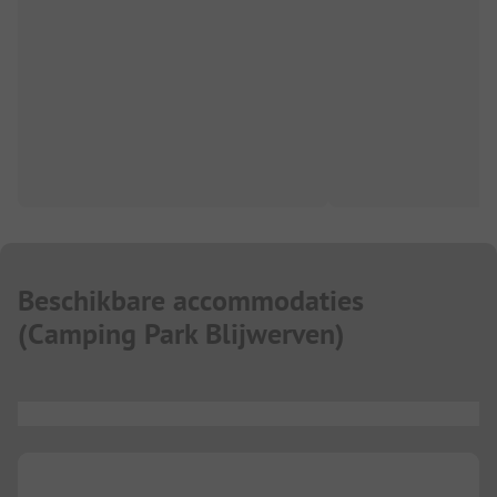
Beschikbare accommodaties
(
Camping Park Blijwerven
)
...
...