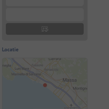
...
Locatie