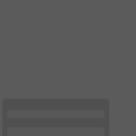
...
...