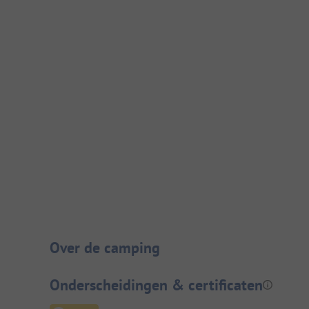
Camping introductie
Over de camping
Onderscheidingen & certificaten