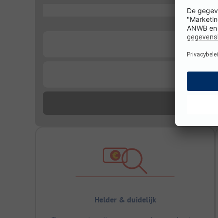
...
...
...
Helder & duidelijk