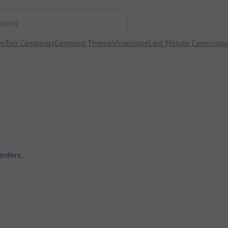
ng
en
Top Campings
Camping Thema's
Inspiratie
Last Minute Campinga
rders.