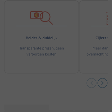
Helder & duidelijk
Cijfers s
Transparante prijzen, geen
Meer dan 5
verborgen kosten
overnachtingen
m