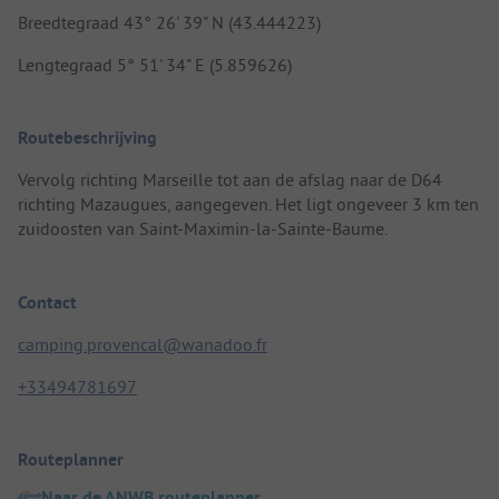
Breedtegraad 43° 26' 39" N (43.444223)
Lengtegraad 5° 51' 34" E (5.859626)
Routebeschrijving
Vervolg richting Marseille tot aan de afslag naar de D64
richting Mazaugues, aangegeven. Het ligt ongeveer 3 km ten
zuidoosten van Saint-Maximin-la-Sainte-Baume.
Contact
camping.provencal@wanadoo.fr
+33494781697
Routeplanner
Naar de ANWB routeplanner