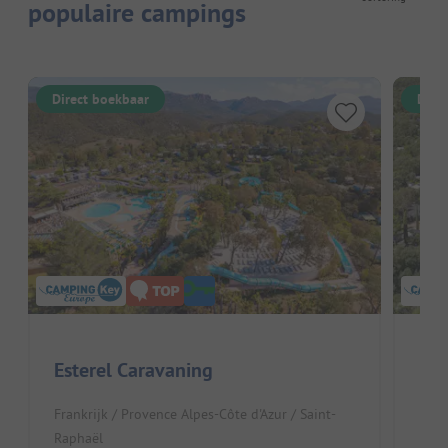
populaire campings
Direct boekbaar
Dire
Esterel Caravaning
Dom
Frankrijk / Provence Alpes-Côte d'Azur / Saint-
Fran
Raphaël
Roqu