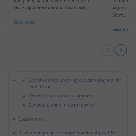
kampeervakantie met het hele gezin.
middeleeuw
Deze vijfsterrencamping strekt zich...
Argens en 
Saint...
Lees meer
Lees meer
Geniet van het leven op een camping aan de
Côte d'Azur
Verschillende soorten campings
Genoeg te doen in de omgeving
Gastronomie
Bestemmingen in de regio Provence-Alpes-Côte