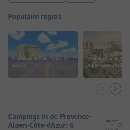
Populaire regio's
Campings in Zuid-Frankrijk
Campings in de Prov
(2037)
Alpen-Côte-dAzur
(4
Campings in de Provence-
Info over
Alpen-Côte-dAzur: 6
de
sortering