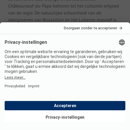
Châteauneuf-du-Pape behoren tot het culturele erfgoed
van de regio. De natuurlijke schoonheid van de
okergroeven van Roussillon en het Luberon-massief is
indrukwekkend.
Lavendelvelden
De Provence is beroemd om zijn eindeloze
lavendelvelden. De paarse plantenzee is indrukwekkend
en een subliem gezicht!
Middellandse Zee
De regio Provence-Alpes-Côte d'Azur ligt direct aan de
Middellandse Zee en heeft zoveel charmante dorpjes. Het
hoogtepunt zijn echter de kleine baaien aan de
Middellandse Zee met afgelegen stranden en
azuurblauw water.