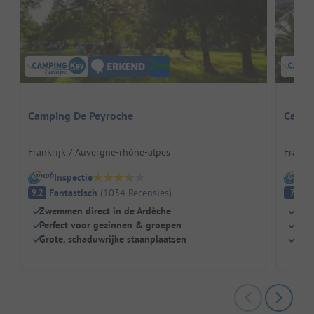
Camping De Peyroche
Campi
Frankrijk / Auvergne-rhône-alpes
Frankri
Inspectie
I
Fantastisch
(
1034
Recensies
)
G
9.2
7
Zwemmen direct in de Ardèche
Echt
Perfect voor gezinnen & groepen
Enor
Grote, schaduwrijke staanplaatsen
Staa