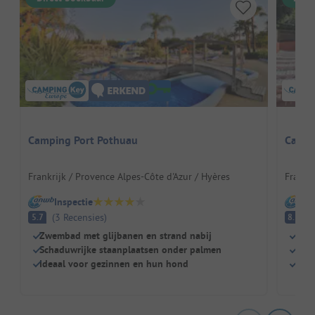
Camping Port Pothuau
Campi
Frankrijk / Provence Alpes-Côte d'Azur / Hyères
Frankri
Inspectie
I
(
3
Recensies
)
E
5.7
8.3
Zwembad met glijbanen en strand nabij
Idyl
Schaduwrijke staanplaatsen onder palmen
Idea
Ideaal voor gezinnen en hun hond
Zwem