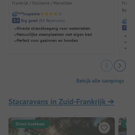
Frankrijk / Occitanië / Marseillan
Frankri
Raphaë
Inspectie
Erg goed
(
86
Recensies
)
8.4
I
G
7.7
Directe strandtoegang voor waterratten
Natuurlijke staanplaatsen met eigen bad
Gewe
Perfect voor gezinnen en honden
Luxe
Droo
Bekijk alle campings
Stacaravans in Zuid-Frankrijk
➔
Direct boekbaar
Dire