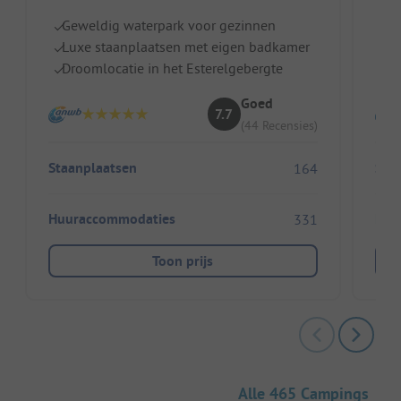
Geweldig waterpark voor gezinnen
I
Luxe staanplaatsen met eigen badkamer
G
Droomlocatie in het Esterelgebergte
Ei
Goed
7.7
(44 Recensies)
Staanplaatsen
Sta
164
Huuraccommodaties
Huu
331
Toon prijs
Alle 465 Campings