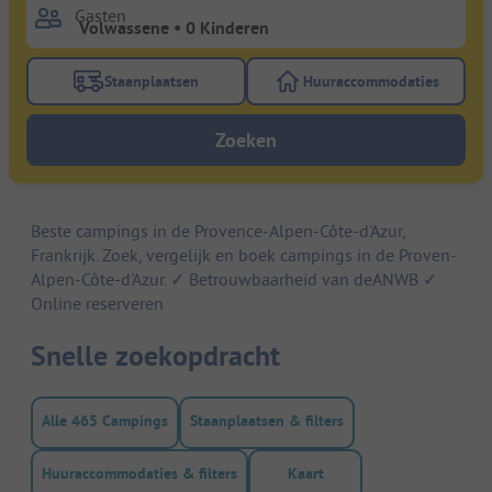
Gasten
Staanplaatsen
Huuraccommodaties
Gebruik de filterknop staanplaatsen om te zoeken na
Gebruik de filterk
Zoeken
Beste campings in de Provence-Alpen-Côte-d'Azur,
Frankrijk. Zoek, vergelijk en boek campings in de Proven-
Alpen-Côte-d'Azur. ✓ Betrouwbaarheid van deANWB ✓
Online reserveren
Snelle zoekopdracht
Alle 465 Campings
Staanplaatsen & filters
Huuraccommodaties & filters
Kaart