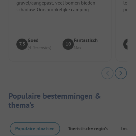
gravel/aangepast, veel bomen bieden
leuke 
schaduw. Oorspronkelijke camping.
princi
rustie
Goed
Fantastisch
7.5
10
4.3
(4 Recensies)
Max
Populaire bestemmingen &
thema’s
Populaire plaatsen
Toeristische regio's
Inspira