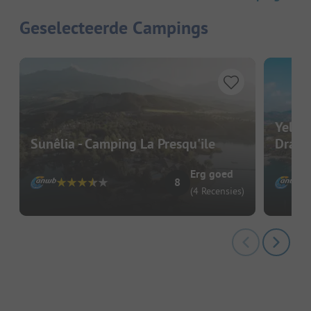
Geselecteerde Campings
Yelloh
Sunêlia - Camping La Presqu'ile
Dram
Erg goed
8
(4 Recensies)