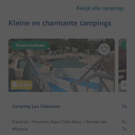
Bekijk alle campings
Kleine en charmante campings
Direct boekbaar
Dire
Camping Lou Cabasson
Campi
Frankrijk / Provence Alpes-Côte d'Azur / Bormes-les-
Frankri
Mimosas
Thénie