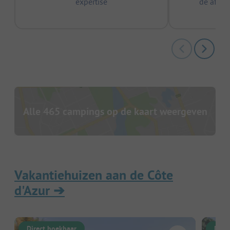
expertise
de afge
Alle 465 campings op de kaart weergeven
Vakantiehuizen aan de Côte
d'Azur
➔
Direct boekbaar
Dire