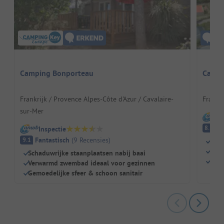
Camping Bonporteau
Campin
Frankrijk / Provence Alpes-Côte d'Azur / Cavalaire-
Frankri
sur-Mer
I
E
8.5
Inspectie
Fantastisch
(
9
Recensies
)
9.1
Zwe
Kind
Schaduwrijke staanplaatsen nabij baai
Rest
Verwarmd zwembad ideaal voor gezinnen
Gemoedelijke sfeer & schoon sanitair