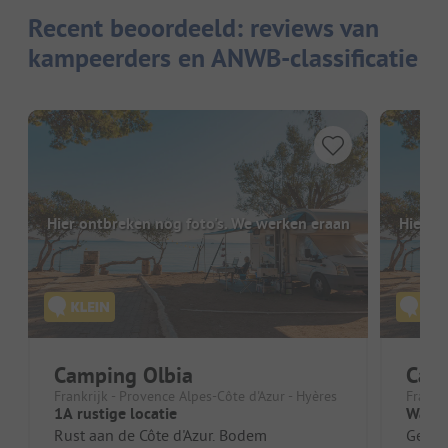
Recent beoordeeld: reviews van
kampeerders en ANWB-classificatie
Hier ontbreken nog foto's. We werken eraan
Hier o
Camping Olbia
Camp
Frankrijk - Provence Alpes-Côte d'Azur - Hyères
Frankr
1A rustige locatie
Wat ee
Rust aan de Côte d'Azur. Bodem
Geweld