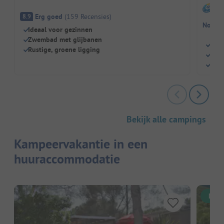
I
Erg goed
(
159
Recensies
)
8.9
Nog ge
Ideaal voor gezinnen
Zwembad met glijbanen
Rust
Rustige, groene ligging
Perf
Grot
Bekijk alle campings
Kampeervakantie in een
huuraccommodatie
Dire