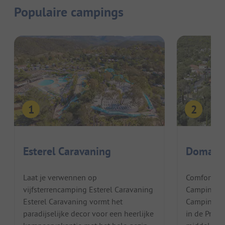
Populaire campings
Esterel Caravaning
Domaine
Laat je verwennen op
Comfortabe
vijfsterrencamping Esterel Caravaning
Camping Do
Esterel Caravaning vormt het
Camping Do
paradijselijke decor voor een heerlijke
in de Prove