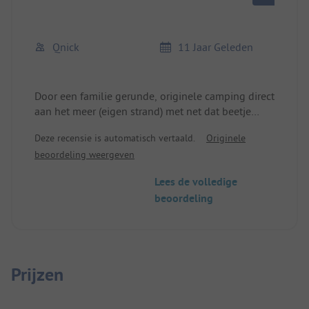
Qnick
11 Jaar Geleden
Door een familie gerunde, originele camping direct
aan het meer (eigen strand) met net dat beetje
extra. De uitrusting is niet high-end, maar alles is
Deze recensie is automatisch vertaald.
Originele
functioneel en vooral schoon.
beoordeling weergeven
Lees de volledige
beoordeling
Prijzen