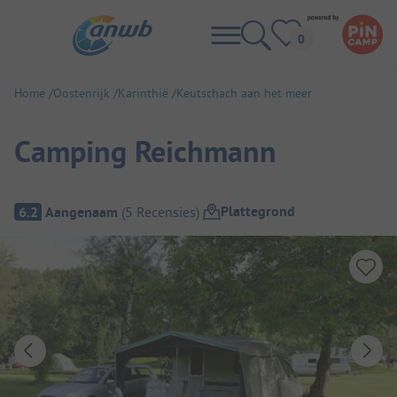
Home
Oostenrijk
Karinthië
Keutschach aan het meer
Camping Reichmann
Camping overzicht
Plattegrond
6.2
Aangenaam
(
5
Recensies
)