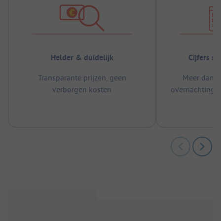
Helder & duidelijk
Cijfers s
Transparante prijzen, geen
Meer dan 5
verborgen kosten
overnachtingen
m