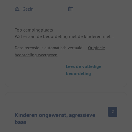
Gezin
Top campingplaats
Wat er aan de beoordeling met de kinderen niet
klopt, kan ik niet zeggen. Hier lopen tientallen
Deze recensie is automatisch vertaald.
Originele
kinderen rond, allemaal heel vriendelijk, honden
beoordeling weergeven
zijn welkom (behalve op het strand, wat ik
begrijp). Er zijn multiple mogelijkheden om met de
Lees de volledige
hond het water in te gaan over het bos.
beoordeling
Absoluut idyllisch en ontspannend, geen harde
muziek 's nachts.
Top campingplaats!!!!
2
Kinderen ongewenst, agressieve
baas