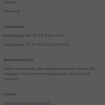
Kärnten
Oostenrijk
Coördinaten
Breedtegraad 46° 34' 58" N (46.5829)
Lengtegraad 14° 13' 41" E (14.22831667)
Routebeschrijving
Verder naar Viktring, daar richting Keutschach afslaan. Na
ongeveer 3 km is er een bewegwijzerde afslag naar de
camping.
Contact
info@camping-reichmann.at