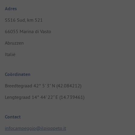
Adres
SS16 Sud, km 521
66055 Marina di Vasto
Abruzzen
Italië
Coördinaten
Breedtegraad 42° 5' 3" N (42.084212)
Lengtegraad 14° 44' 22" E (14.739461)
Contact
infocampeggio@ilpioppeto.it