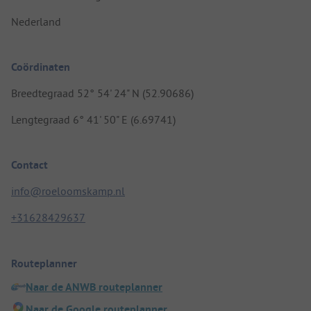
Nederland
Coördinaten
Breedtegraad 52° 54' 24" N (52.90686)
Lengtegraad 6° 41' 50" E (6.69741)
Contact
info@roeloomskamp.nl
+31628429637
Routeplanner
Naar de ANWB routeplanner
Naar de Google routeplanner