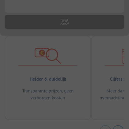
...
Helder & duidelijk
Cijfers s
Transparante prijzen, geen
Meer dan 5
verborgen kosten
overnachtingen
m