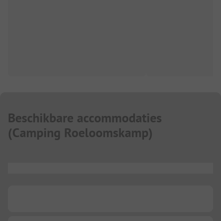
Beschikbare accommodaties
(
Camping Roeloomskamp
)
...
...