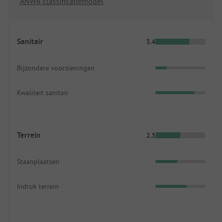
ANWB classificatiemodel
Sanitair
3.4
Bijzondere voorzieningen
Kwaliteit sanitair
Terrein
2.5
Staanplaatsen
Indruk terrein