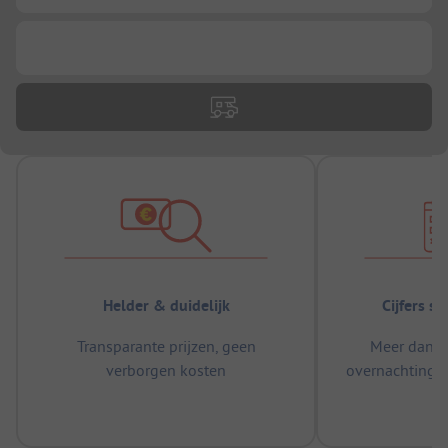
...
Helder & duidelijk
Cijfers s
Transparante prijzen, geen
Meer dan 5
verborgen kosten
overnachtingen
m