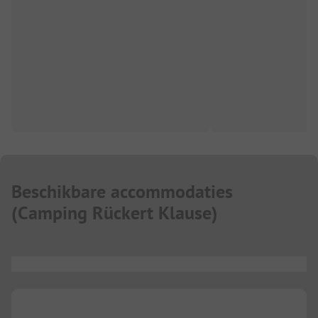
Beschikbare accommodaties
(
Camping Rückert Klause
)
...
...