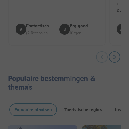
seizoen kampeerders, het deel ...
op de
plaat
groot
vo...
Fantastisch
Erg goed
9
8
7.1
(2 Recensies)
Jürgen
Populaire bestemmingen &
thema’s
Populaire plaatsen
Toeristische regio's
Inspira