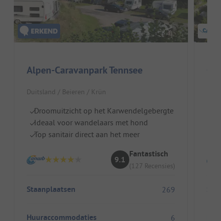
Alpen-Caravanpark Tennsee
Cam
Duitsland / Beieren / Krün
Duit
Droomuitzicht op het Karwendelgebergte
Z
Ideaal voor wandelaars met hond
Ki
Top sanitair direct aan het meer
R
Fantastisch
9.1
(127 Recensies)
Staanplaatsen
Sta
269
Huuraccommodaties
Huu
6