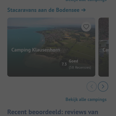
Stacaravans aan de Bodensee
➔
Camping Klausenhorn
Campi
Goed
7.3
(58 Recensies)
Bekijk alle campings
Recent beoordeeld: reviews van