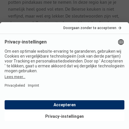
potten pindakaas mee te nemen. In deze regio kan je je
namelijk heel goed vol eten. De Beierse keuken is niet
verfijnd, maar wel erg lekker. De sleutelwoorden zijn vet,
vlees en veel. Tenzij je uitgehongerd bent, hoef je dus
geen voorgerecht te bestellen.
De specialiteit van de regio is Münchner Weißwurst. Een
verblijf op een camping in Beieren is niet compleet
zonder deze specialiteit geproefd te hebben. Traditioneel
eet je hem ’s ochtends, met Breze een soort brood en
zoete mosterd. Ook Schnitzels zijn hier populair, in
allerlei soorten en maten. Het enige wat ze allemaal
gemeen hebben is dat ze groot zijn en dat je er een
zware saus bij krijgt. Voor de avontuurlijke eters is er ook
veel orgaanvlees te krijgen. De Duitsers lusten er in ieder
geval wel pap van.
Heb je dorst gekregen van al dat eten? Bezoek dan een