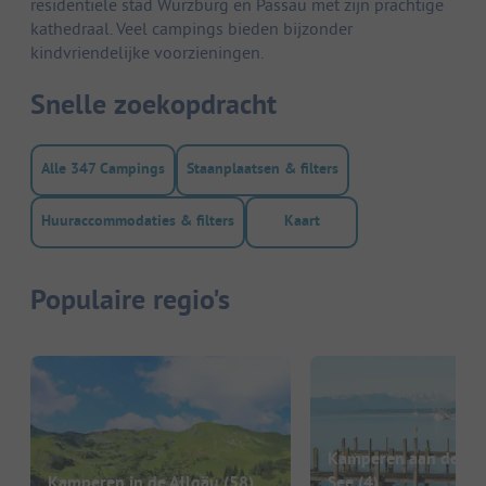
residentiële stad Würzburg en Passau met zijn prachtige
kathedraal. Veel campings bieden bijzonder
kindvriendelijke voorzieningen.
Snelle zoekopdracht
Alle 347 Campings
Staanplaatsen & filters
Huuraccommodaties & filters
Kaart
Populaire regio's
Kamperen aan de St
Kamperen in de Allgäu
(58)
See
(4)