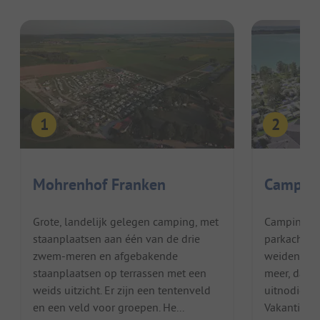
Mohrenhof Franken
Camping
Grote, landelijk gelegen camping, met
Camping Pil
staanplaatsen aan één van de drie
parkachtig
zwem-meren en afgebakende
weiden dire
staanplaatsen op terrassen met een
meer, dat 
weids uitzicht. Er zijn een tentenveld
uitnodigt 
en een veld voor groepen. He...
Vakantiega