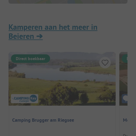
Kamperen aan het meer in
Beieren
➔
Direct boekbaar
Dire
Camping Brugger am Riegsee
Mohre
Duitsl