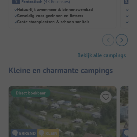
Fantastisch
(
48
Recensies
)
E
9
8.2
Natuurlijk zwemmeer & binnenzwembad
Dire
Geweldig voor gezinnen en fietsers
Idea
Grote staanplaatsen & schoon sanitair
Grat
Bekijk alle campings
Kleine en charmante campings
Direct boekbaar