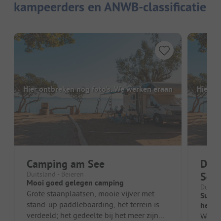
kampeerders en ANWB-classificatie
Hier ontbreken nog foto's. We werken eraan
Hier o
Camping am See
DCC
Duitsland - Beieren
See
Mooi goed gelegen camping
Duitsl
Grote staanplaatsen, mooie vijver met
Super
stand-up paddleboarding, het terrein is
het m
verdeeld; het gedeelte bij het meer zijn
We wa