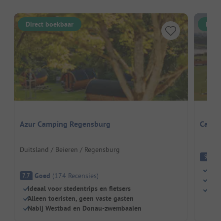
Direct boekbaar
Dire
Azur Camping Regensburg
Campi
Duitsland / Beieren / Regensburg
Fa
9
Idyl
Goed
(
174
Recensies
)
7.7
Eige
Ideaal voor stedentrips en fietsers
Kind
Alleen toeristen, geen vaste gasten
Nabij Westbad en Donau-zwembaaien