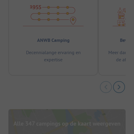
ANWB Camping
Bewez
Decennialange ervaring en
Meer dan 15
expertise
de afge
Alle 347 campings op de kaart weergeven