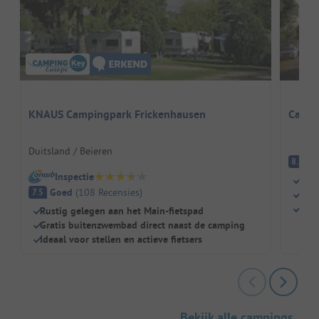
KNAUS Campingpark Frickenhausen
Campi
Duitsland / Beieren
E
8.1
Inspectie
Dire
Goed
(
108
Recensies
)
7.5
Voor
Geze
Rustig gelegen aan het Main-fietspad
Gratis buitenzwembad direct naast de camping
Ideaal voor stellen en actieve fietsers
Bekijk alle campings