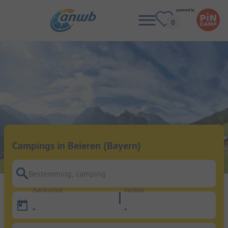
Campings in Beieren (Bayern)
Bestemming, camping
Aankomst
Vertrek
-
-