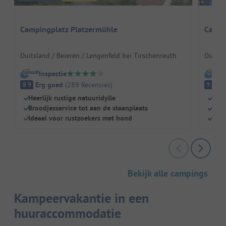
Campingplatz Platzermühle
Campi
Duitsland / Beieren / Lengenfeld bei Tirschenreuth
Duitsl
Inspectie
I
Erg goed
(
289
Recensies
)
Fa
8.9
9.3
Heerlijk rustige natuuridylle
Kamp
Broodjesservice tot aan de staanplaats
Supe
Ideaal voor rustzoekers met hond
Knus
Bekijk alle campings
Kampeervakantie in een
huuraccommodatie