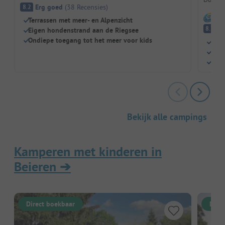
Erg goed
(
38
Recensies
)
8.2
I
Terrassen met meer- en Alpenzicht
E
8.7
Eigen hondenstrand aan de Riegsee
Ondiepe toegang tot het meer voor kids
Idea
Zwe
Alpa
Bekijk alle campings
Kamperen met kinderen in
Beieren
➔
Direct boekbaar
Dire