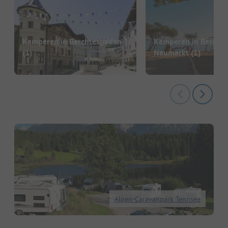
Kamperen in Berchtesgaden
Kamperen in Berg be
(1)
Neumarkt
(1)
Alpen-Caravanpark Tennsee