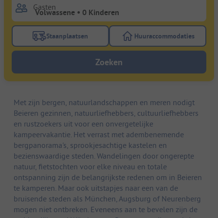
Gasten
Staanplaatsen
Huuraccommodaties
Gebruik de filterknop staanplaatsen om te zoeken na
Gebruik de filterk
Zoeken
Met zijn bergen, natuurlandschappen en meren nodigt
Beieren gezinnen, natuurliefhebbers, cultuurliefhebbers
en rustzoekers uit voor een onvergetelijke
kampeervakantie. Het verrast met adembenemende
bergpanorama's, sprookjesachtige kastelen en
bezienswaardige steden. Wandelingen door ongerepte
natuur, fietstochten voor elke niveau en totale
ontspanning zijn de belangrijkste redenen om in Beieren
te kamperen. Maar ook uitstapjes naar een van de
bruisende steden als München, Augsburg of Neurenberg
mogen niet ontbreken. Eveneens aan te bevelen zijn de