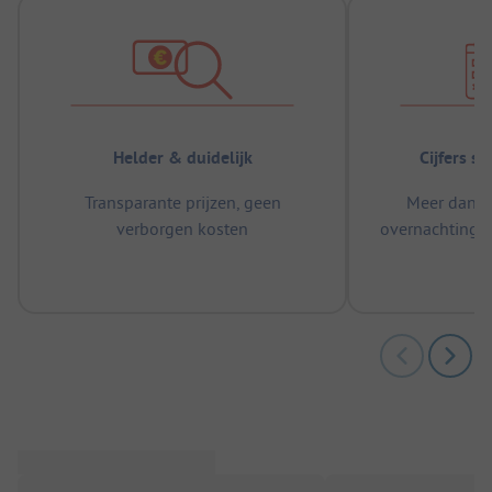
Helder & duidelijk
Cijfers s
Transparante prijzen, geen
Meer dan 5
verborgen kosten
overnachtingen
m