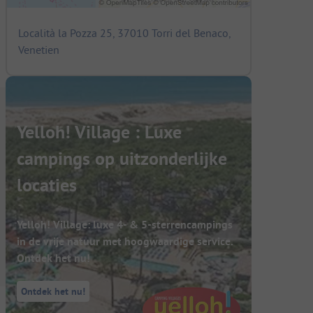
Località la Pozza 25, 37010 Torri del Benaco,
Venetien
Yelloh! Village : Luxe
campings op uitzonderlijke
locaties
Yelloh! Village: luxe 4- & 5-sterrencampings
in de vrije natuur met hoogwaardige service.
Ontdek het nu!
Ontdek het nu!