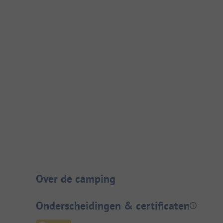
Camping introductie
Over de camping
Onderscheidingen & certificaten