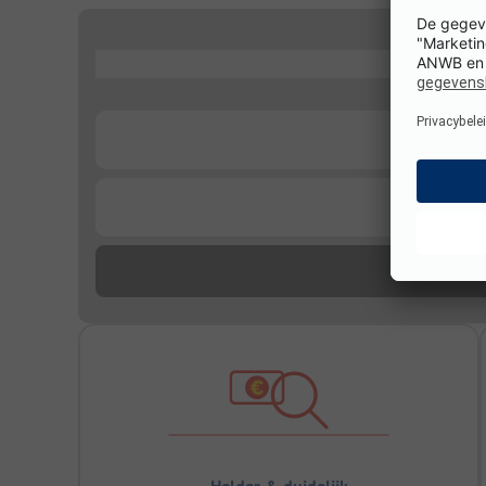
...
...
...