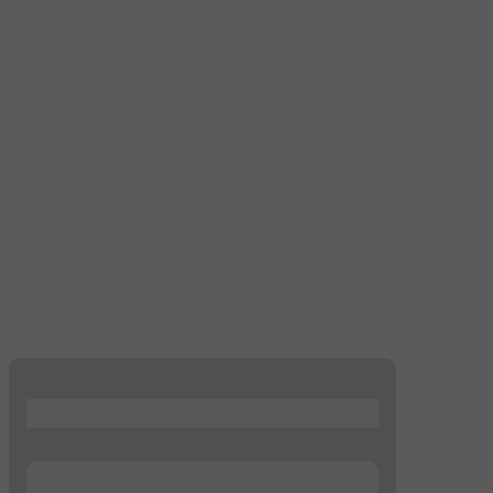
...
...