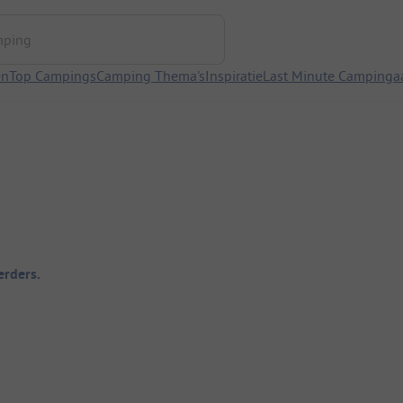
ng
en
Top Campings
Camping Thema's
Inspiratie
Last Minute Campinga
rders.