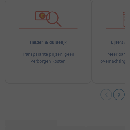
Helder & duidelijk
Cijfers s
Transparante prijzen, geen
Meer dan 5
verborgen kosten
overnachtingen
m