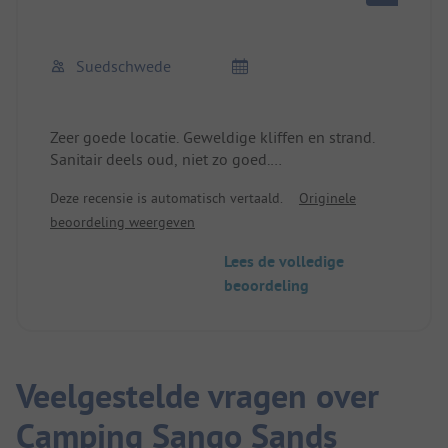
Suedschwede
Zeer goede locatie. Geweldige kliffen en strand.
Sanitair deels oud, niet zo goed.
Slechts zeer kleine kookgelegenheid.
Deze recensie is automatisch vertaald.
Originele
Vrij winderig.
beoordeling weergeven
Een beetje meer aanwezigheid van de
campingeigenaren zou kunnen helpen.
Lees de volledige
Kleine winkel, goed, en tankstation boven de
beoordeling
camping.
Smoo Cave is een wandelbestemming die de
moeite waard is.
Veelgestelde vragen over
Camping Sango Sands