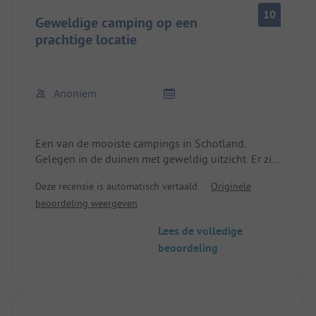
10
Geweldige camping op een
prachtige locatie
Anoniem
Een van de mooiste campings in Schotland.
Gelegen in de duinen met geweldig uitzicht. Er zit
een klein winkeltje aan vast, waar je alles kunt
Deze recensie is automatisch vertaald.
Originele
krijgen wat je nodig hebt (en niet nodig hebt).
beoordeling weergeven
Lees de volledige
beoordeling