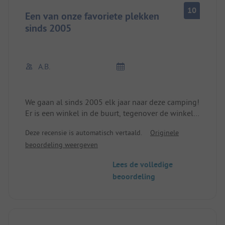
10
Een van onze favoriete plekken
sinds 2005
A.B.
We gaan al sinds 2005 elk jaar naar deze camping!
Er is een winkel in de buurt, tegenover de winkel
zijn benzinepompen. Het restaurant ligt direct
Deze recensie is automatisch vertaald.
Originele
naast de camping en biedt erg lekker eten, een
beoordeling weergeven
pub is direct aan het restaurant verbonden. Op de
camping zelf is een klein karretje waar je 's
Lees de volledige
ochtends koffie, thee en snacks kunt krijgen. De
beoordeling
toiletten en douches zijn schoon en er is een
nieuw toilet/douchegebouw. De eigenaar van de
camping is erg aardig en behulpzaam.