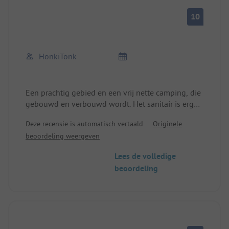
10
HonkiTonk
Een prachtig gebied en een vrij nette camping, die
gebouwd en verbouwd wordt. Het sanitair is erg
oud en niet echt goed onderhouden, maar zoals
Deze recensie is automatisch vertaald.
Originele
gezegd, het wordt verbouwd. Het uitzicht op zee is
beoordeling weergeven
prachtig, het strand mooi. Personeel is erg
vriendelijk, internet kost 5 pond per dag maar
Lees de volledige
werkt alleen goed op bepaalde plekken. Zoals ik
beoordeling
al zei, prachtig uitzicht dat veel goedmaakt.