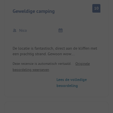
10
Geweldige camping
Nico
De locatie is fantastisch, direct aan de kliffen met
een prachtig strand. Gewoon wow.
Het personeel is vriendelijk en behulpzaam.
Deze recensie is automatisch vertaald.
Originele
Er zijn verschillende toiletgebouwen, een nieuwe
beoordeling weergeven
met alles wat je nodig hebt en wat oudere. Ze zijn
allemaal schoon en goed onderhouden.
Lees de volledige
beoordeling