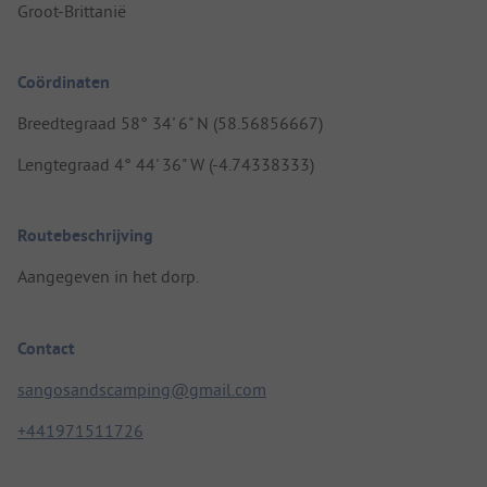
Groot-Brittanië
Coördinaten
Breedtegraad 58° 34' 6" N (58.56856667)
Lengtegraad 4° 44' 36" W (-4.74338333)
Routebeschrijving
Aangegeven in het dorp.
Contact
sangosandscamping@gmail.com
+441971511726